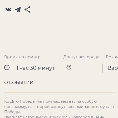
Время на осмотр
Доступная среда
Реко
1 час 30 минут
Взр
О СОБЫТИИ
Ко Дню Победы мы приглашаем вас на особую
программу, на которой оживут воспоминания и музыка
Победы.
Вас ждёт исторический экскурс «Новгород в День