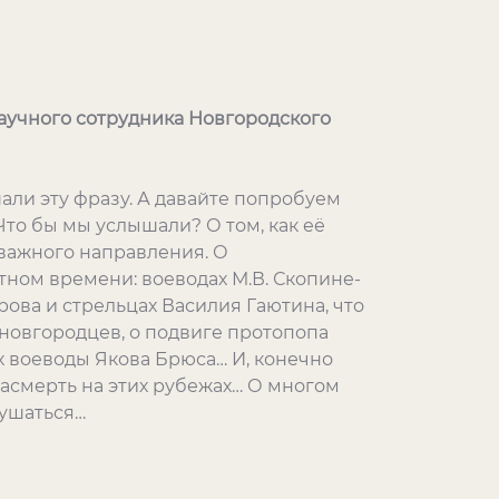
аучного сотрудника Новгородского
али эту фразу. А давайте попробуем
Что бы мы услышали? О том, как её
 важного направления. О
ном времени: воеводах М.В. Скопине-
рова и стрельцах Василия Гаютина, что
новгородцев, о подвиге протопопа
х воеводы Якова Брюса… И, конечно
насмерть на этих рубежах… О многом
лушаться…