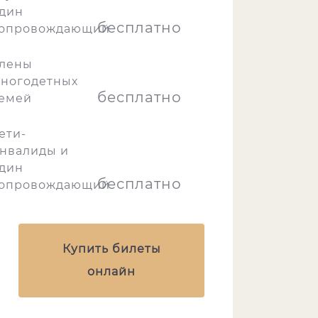
дин
бесплатно
опровождающий
лены
ногодетных
бесплатно
емей
ети-
нвалиды и
дин
бесплатно
опровождающий
Купить билеты
онлайн