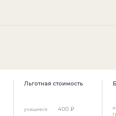
Льготная стоимость
Б
и
400 ₽
учащиеся
г