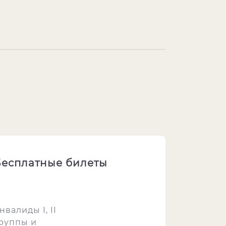
есплатные билеты
нвалиды I, II
руппы и