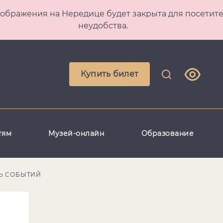
 Преображения на Нередице будет закрыта для посет
неудобства.
Купить билет
тям
Музей-онлайн
Образование
Ь СОБЫТИЙ