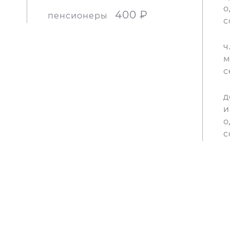
о
400 ₽
пенсионеры
с
ч
м
с
д
и
о
с