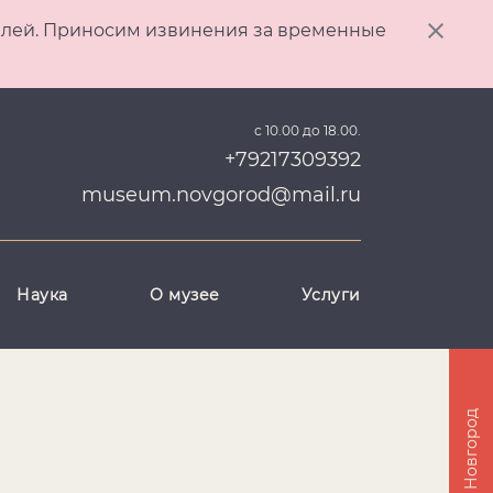
ителей. Приносим извинения за временные
с 10.00 до 18.00.
+79217309392
museum.novgorod@mail.ru
Наука
О музее
Услуги
Великий Новгород