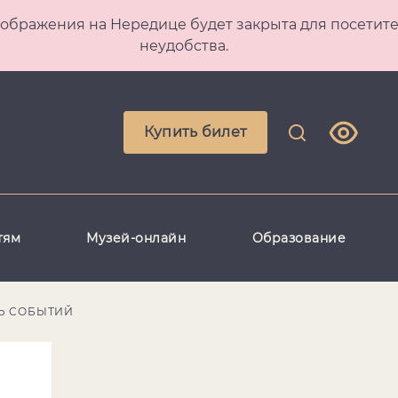
 Преображения на Нередице будет закрыта для посет
неудобства.
Купить билет
тям
Музей-онлайн
Образование
Ь СОБЫТИЙ