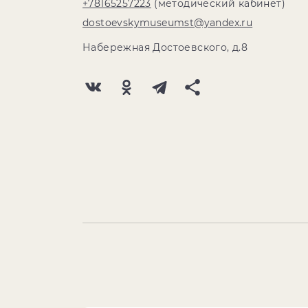
+78165257223
(методический кабинет)
dostoevskymuseumst@yandex.ru
Набережная Достоевского, д.8