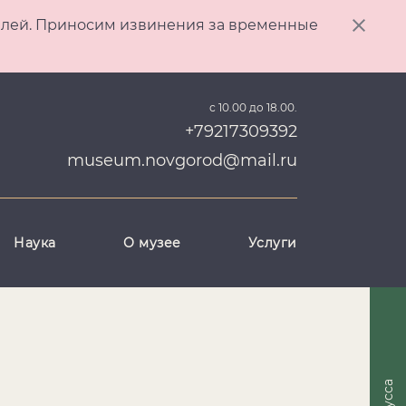
ителей. Приносим извинения за временные
с 10.00 до 18.00.
+79217309392
museum.novgorod@mail.ru
Наука
О музее
Услуги