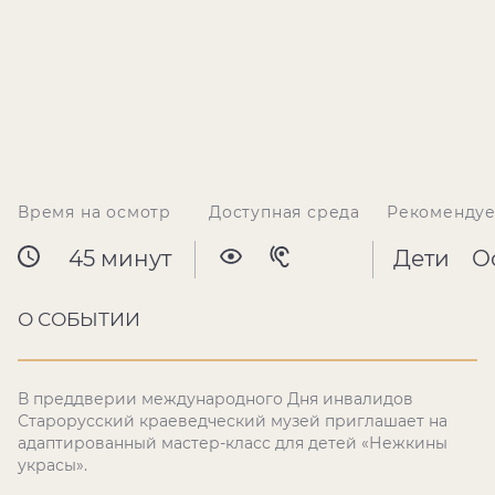
Время на осмотр
Доступная среда
Рекомендуе
45 минут
Дети
О
О СОБЫТИИ
В преддверии международного Дня инвалидов
Старорусский краеведческий музей приглашает на
адаптированный мастер-класс для детей «Нежкины
украсы».