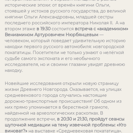
исторические эпохи: от времён княгини Ольги,
стоявшей у истоков русского государства, до великой
княгини Ольги Александровны, младшей сестры
последнего российского императора Николая II. А на
втором этаже
в 19:30
состоится
встреча с «академиком»
Вениамином Артуровичем Нюрбянцевым
—
человеком, который поведает удивительную историю
находки первого русского автомобиля: новгородской
покататицы. Посетители не только узнают о нелёгкой
судьбе самого экспоната и его необычного
исследователя, но и своими глазами увидят древнюю
находку.
Новейшие исследования открыли новую страницу
жизни Древнего Новгорода. Оказывается, на улицах
средневекового города случались настоящие
дорожно-транспортные происшествия! Об одном из
них прямо упоминается в берестяной грамоте,
найденной на археологических раскопках. В
продолжение встречи,
в 20:30 и 21:30, пройдут сеансы
шуточной медиации на тему извечной проблемы: «Кто
виноват?»
на выставке «Средневековая покататица».