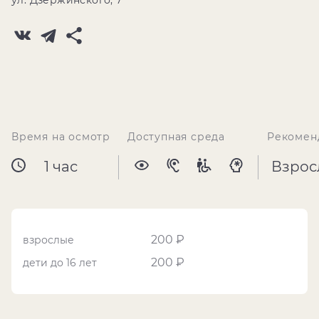
ул. Дзержинского, 7
Время на осмотр
Доступная среда
Рекомен
1 час
Взрос
200 ₽
взрослые
200 ₽
дети до 16 лет