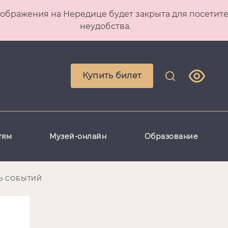
 Преображения на Нередице будет закрыта для посет
неудобства.
Купить билет
тям
Музей-онлайн
Образование
Ь СОБЫТИЙ