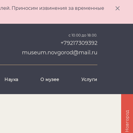
ителей. Приносим извинения за временные
с 10.00 до 18.00.
+79217309392
museum.novgorod@mail.ru
Наука
О музее
Услуги
Великий Новгород