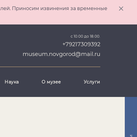
ителей. Приносим извинения за временные
с 10.00 до 18.00.
+79217309392
museum.novgorod@mail.ru
Наука
О музее
Услуги