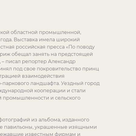
ской областной промышленной,
 года. Выставка имела широкий
стная российская пресса «По поводу
Париж обещал занять на предстоящей
 – писал репортер Александр
ринял под свое покровительство принц
страцией взаимодействия
о-паркового ландшафта. Уездный город
дународной кооперации и стали
й промышленности и сельского
фотографий из альбома, изданного
ные павильоны, украшенные изящными
лежавшие известным фирмам и