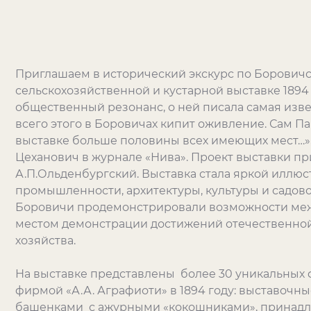
Приглашаем в исторический экскурс по Борович
сельскохозяйственной и кустарной выставке 1894
общественный резонанс, о ней писала самая изве
всего этого в Боровичах кипит оживление. Сам 
выставке больше половины всех имеющих мест…»,
Цеханович в журнале «Нива». Проект выставки п
А.П.Ольденбургский. Выставка стала яркой иллю
промышленности, архитектуры, культуры и садов
Боровичи продемонстрировали возможности меж
местом демонстрации достижений отечественно
хозяйства.
На выставке представлены более 30 уникальных 
фирмой «А.А. Аграфиоти» в 1894 году: выставоч
башенками с ажурными «кокошниками», принад