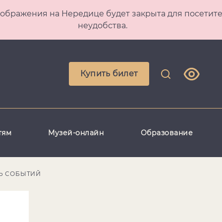
 Преображения на Нередице будет закрыта для посет
неудобства.
Купить билет
тям
Музей-онлайн
Образование
Ь СОБЫТИЙ