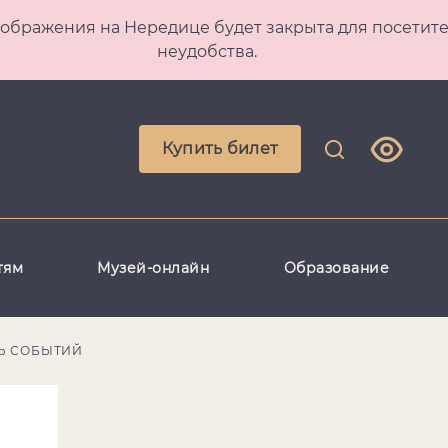
 Преображения на Нередице будет закрыта для посет
неудобства.
Купить билет
тям
Музей-онлайн
Образование
Ь СОБЫТИЙ