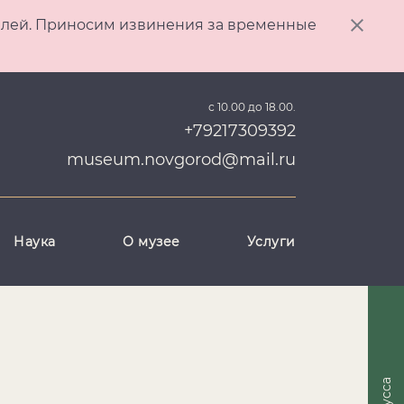
ителей. Приносим извинения за временные
с 10.00 до 18.00.
+79217309392
museum.novgorod@mail.ru
Наука
О музее
Услуги