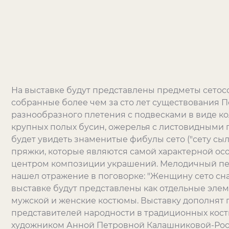
На выставке будут представлены предметы сетосс
собранные более чем за сто лет существования П
разнообразного плетения с подвесками в виде ко
крупных полых бусин, ожерелья с листовидными 
будет увидеть знаменитые фибулы сето ("сету сы
пряжки, которые являются самой характерной ос
центром композиции украшений. Мелодичный п
нашел отражение в поговорке: "Женщину сето сна
выставке будут представлены как отдельные эле
мужской и женские костюмы. Выставку дополнят
представителей народности в традиционных кос
художником Анной Петровной Калашниковой-Роот