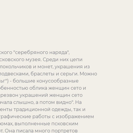
кого "серебряного наряда",
сковского музея. Среди них цепи
локольчиков и монет, украшения из
подвесками, браслеты и серьги. Можно
льг") - большие конусообразные
обенностью облика женщин сето и
ерезвон украшений женщин сето
чала слышно, а потом видно". На
менты традиционной одежды, так и
 графические работы с изображением
тюмах, выполненные псковским
. Она писала много портретов