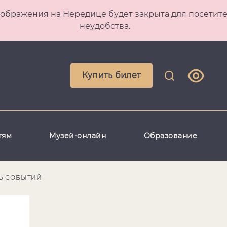
 Преображения на Нередице будет закрыта для посет
неудобства.
Купить билет
тям
Музей-онлайн
Образование
Ь СОБЫТИЙ