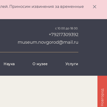
ителей. Приносим извинения за временные
с 10.00 до 18.00.
+79217309392
museum.novgorod@mail.ru
Наука
О музее
Услуги
Великий Новгород