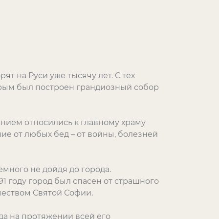
орят на Руси уже тысячу лет. С тех
удрым был построен грандиозный собор
нием относились к главному храму
ие от любых бед – от войны, болезней
емного не дойдя до города.
1 году город был спасен от страшного
чеством Святой Софии.
а на протяжении всей его