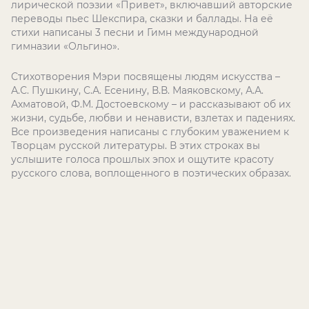
лирической поэзии «Привет», включавший авторские
переводы пьес Шекспира, сказки и баллады. На её
стихи написаны 3 песни и Гимн международной
гимназии «Ольгино».
Стихотворения Мэри посвящены людям искусства –
А.С. Пушкину, С.А. Есенину, В.В. Маяковскому, А.А.
Ахматовой, Ф.М. Достоевскому – и рассказывают об их
жизни, судьбе, любви и ненависти, взлетах и падениях.
Все произведения написаны с глубоким уважением к
Творцам русской литературы. В этих строках вы
услышите голоса прошлых эпох и ощутите красоту
русского слова, воплощенного в поэтических образах.