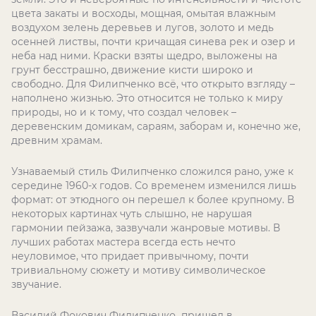
цвета закаты и восходы, мощная, омытая влажным
воздухом зелень деревьев и лугов, золото и медь
осенней листвы, почти кричащая синева рек и озер и
неба над ними. Краски взяты щедро, выложены на
грунт бесстрашно, движение кисти широко и
свободно. Для Филипченко всё, что открыто взгляду –
наполнено жизнью. Это относится не только к миру
природы, но и к тому, что создал человек –
деревенским домикам, сараям, заборам и, конечно же,
древним храмам.
Узнаваемый стиль Филипченко сложился рано, уже к
середине 1960-х годов. Со временем изменился лишь
формат: от этюдного он перешел к более крупному. В
некоторых картинах чуть слышно, не нарушая
гармонии пейзажа, зазвучали жанровые мотивы. В
лучших работах мастера всегда есть нечто
неуловимое, что придает привычному, почти
тривиальному сюжету и мотиву символическое
звучание.
Василий Фокович Филипченко пришел в