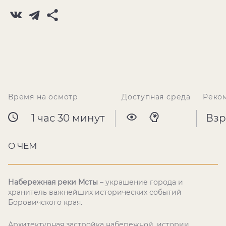
Время на осмотр
Доступная среда
Реко
1 час 30 минут
Взр
О ЧЕМ
Набережная реки Мсты
– украшение города и
хранитель важнейших исторических событий
Боровичского края.
Архитектурная застройка набережной, истории