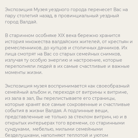
Экспозиция Музея уездного города перенесет Вас на
пару столетий назад, в провинциальный уездный
город Валдай.
В старинном особняке XIX века бережно хранится
история множества валдайских жителей, от крестьян и
ремесленников, до купцов и столичных дачников. Их
лица смотрят на Вас со старых семейных снимков,
излучая ту особую энергию и настроение, которые
переполняли людей в их самые счастливые и важные
моменты жизни.
Экспозиция музея воспринимается как своеобразный
семейный альбом и, переходя от витрины к витрине,
из зала в зал, Вы перелистываете его страницы,
которые хранят все самые сокровенные и счастливые
события в жизни Валдая. А подлинные вещи,
представленные не только за стеклом витрин, но и в
открытых интерьерах того времени, со старинными
сундуками, мебелью, милыми семейными
безделушками, наполняют теплотой и уютом