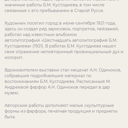
значимые работы Б.М. Кустодиева, в том числе
связанные с его пребыванием в Старой Руссе.
Художник посетил город в июне-сентябре 1921 года,
здесь он создал ряд зарисовок, портретов, пейзажей,
работал над известным альбомом
автолитографий «Шестнадцать автолитографий Б.М.
Кустодиева» (1921). В работах Б.М. Кустодиева нашел
свое отражение неповторимый провинциальный дух и
колорит.
Вдохновителем выставки стал меценат А.Н. Одиноков,
собравший подробнейший материал по
воспоминаниям Б.М. Кустодиева. Расписанный М.
Андреевой фарфор А.Н. Одиноков передал в дар
музею.
Авторские работы дополняют малые скульптурные
формы из фарфора, печатная продукция и предметы
быта.