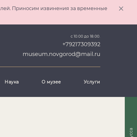
ителей. Приносим извинения за временные
с 10.00 до 18.00.
+79217309392
museum.novgorod@mail.ru
Наука
О музее
Услуги