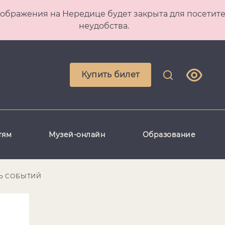
 Преображения на Нередице будет закрыта для посет
неудобства.
Купить билет
тям
Музей-онлайн
Образование
Ь СОБЫТИЙ