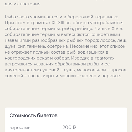
для их плетения.
Рыба часто упоминается и в берестяной переписке.
При этом в грамотах XII-XIII вв. обычно употребляются
собирательные термины: рыба, рыбица. Лишь в XIV в.
собирательные термины вытесняются конкретными
названиями разнообразных рыбных пород: лосось, лещ,
щука, сиг, таймень, осетрина. Несомненно, этот список
не отражает полный состав рыб, водившихся в
новгородских реках и озёрах. Изредка в грамотах
встречаются названия обработанной рыбы и её
внутренностей: сушёной – сушь, малосольной – просол,
солёной – посол, икры и молоки – черево и черевье.
Стоимость билетов
200 ₽
взрослые