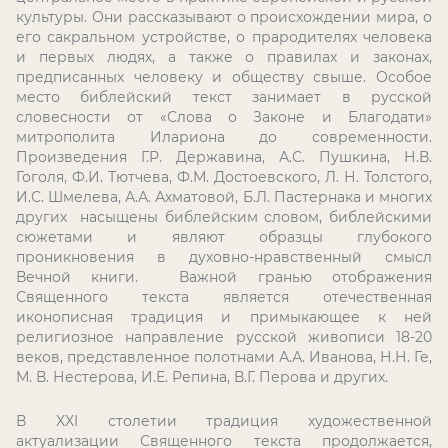
культуры. Они рассказывают о происхождении мира, о
его сакральном устройстве, о прародителях человека
и первых людях, а также о правилах и законах,
предписанных человеку и обществу свыше. Особое
место библейский текст занимает в русской
словесности от «Слова о Законе и Благодати»
митрополита Илариона до современности.
Произведения Г.Р. Державина, А.С. Пушкина, Н.В.
Гоголя, Ф.И. Тютчева, Ф.М. Достоевского, Л. Н. Толстого,
И.С. Шмелева, А.А. Ахматовой, Б.Л. Пастернака и многих
других насыщены библейским словом, библейскими
сюжетами и являют образцы глубокого
проникновения в духовно-нравственный смысл
Вечной книги. Важной гранью отображения
Священного текста является отечественная
иконописная традиция и примыкающее к ней
религиозное направление русской живописи 18-20
веков, представленное полотнами А.А. Иванова, Н.Н. Ге,
М. В. Нестерова, И.Е. Репина, В.Г. Перова и других.
В XXI столетии традиция художественной
актуализации Священного текста продолжается,