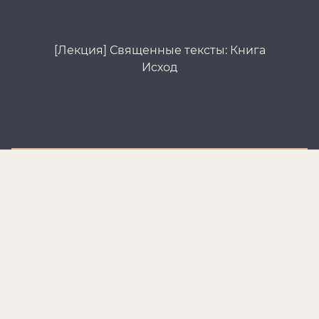
[Лекция] Священные тексты: Книга
[Л
Исход