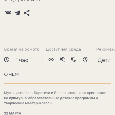
ул. Дзержинского, 7
Время на осмотр
Доступная среда
Рекомен
1 час
Дети
О ЧЕМ
Музей истории г. Боровичи и Боровичского края приглашает
на
культурно-образовательные детские программы и
творческие мастер-классы
.
22 МАРТА