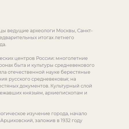
цы ведущие археологи Москвы, Санкт-
едварительных итогах летнего
да.
еских центров России: многолетние
ронах быта и культуры средневекового
ила отечественной науке берестяные
ия русского средневековья; на
естяных документов. Культурный слой
лежавших князьям, архиепископам и
логическое изучение города, начало
рциховский, заложив в 1932 году