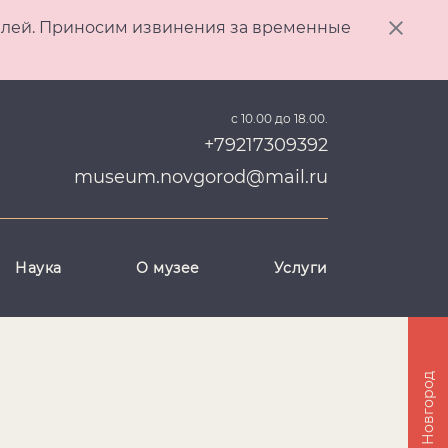
ителей. Приносим извинения за временные
с 10.00 до 18.00.
+79217309392
museum.novgorod@mail.ru
Наука
О музее
Услуги
Великий Новгород