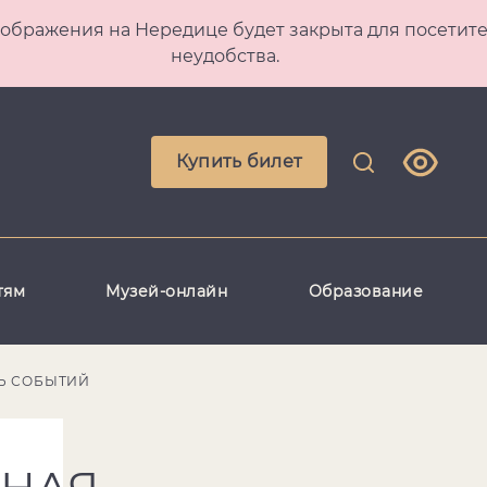
 Преображения на Нередице будет закрыта для посет
неудобства.
Купить билет
тям
Музей-онлайн
Образование
Ь СОБЫТИЙ