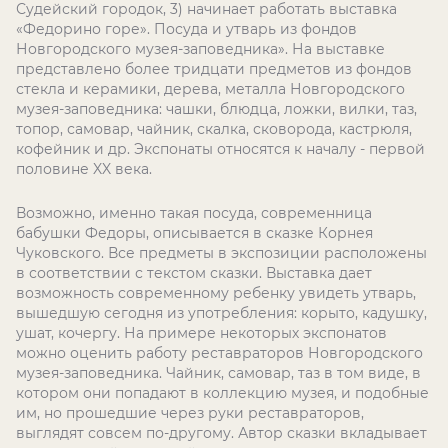
Судейский городок, 3) начинает работать выставка
«Федорино горе». Посуда и утварь из фондов
Новгородского музея-заповедника». На выставке
представлено более тридцати предметов из фондов
стекла и керамики, дерева, металла Новгородского
музея-заповедника: чашки, блюдца, ложки, вилки, таз,
топор, самовар, чайник, скалка, сковорода, кастрюля,
кофейник и др. Экспонаты относятся к началу - первой
половине
XX
века.
Возможно, именно такая посуда, современница
бабушки Федоры, описывается в сказке Корнея
Чуковского. Все предметы в экспозиции расположены
в соответствии с текстом сказки. Выставка дает
возможность современному ребенку увидеть утварь,
вышедшую сегодня из употребления: корыто, кадушку,
ушат, кочергу. На примере некоторых экспонатов
можно оценить работу реставраторов Новгородского
музея-заповедника. Чайник, самовар, таз в том виде, в
котором они попадают в коллекцию музея, и подобные
им, но прошедшие через руки реставраторов,
выглядят совсем по-другому. Автор сказки вкладывает