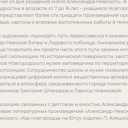
етию со дня рождения князя Александра Невского». 
дростки в возрасте от 7 до 16 лет – учащиеся Новгор
представляют более ста тридцати произведений ор
маше, картона и впервые выполненные работы в техн
художники «проходят» путь переяславского княжича
до Невской битвы и Ледового побоища. Уникальное
а позволило им пройти часть этого пути своими ног
ыл скользящим по исторической поверхности, заостр
ков Новгородского музея-заповедника по территори
кспозиции. Сотрудничество школы и музея позволил
ормацией цифровой контент вещественных артефак
узиться в атмосферу средневекового города помогл
ожников Григория Штендера и Ларисы Новиковой.
зиций, связанных с детством и юностью Александр
тивам литературных произведений «Александр Невск
ского, «Как новгородцы на Югру ходили» П. Алешко