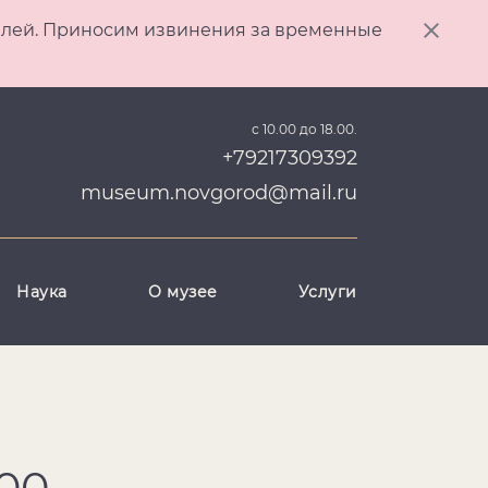
ителей. Приносим извинения за временные
с 10.00 до 18.00.
+79217309392
museum.novgorod@mail.ru
Наука
О музее
Услуги
00-