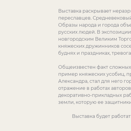
Выставка раскрывает неразр
переславцев. Средневековый
Образы народа и города объ
русских людей. В экспозици
новгородским Великим Торго
княжеских дружинников сосе
буднях и праздниках, тр
Общеизвестен факт сложных
пример княжеских усобиц, п
Александра, стал для него г
отражение в работах авторов
декоративно-прикладных раб
земли, которую ее защитники
Выставка будет работать