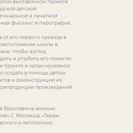
В этом выставочном проекте
одской детской
игинальной и печатной
иках фьюзинг и пирография.
 от его первого приезда в
 расположение школы в
ами. Чтобы взгляд
ить и углубить его помогли
и Кремля и залам музейной
о создать в помощь детям
тов и реконструкций из
и репродукции произведений
а Ярославича, жизнью
ий» С. Мосияша, «Терем
вского и летописных