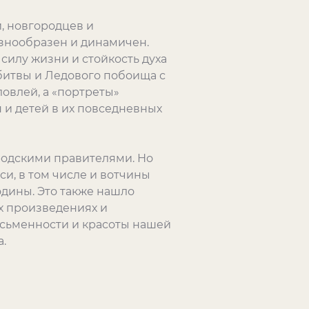
, новгородцев и
знообразен и динамичен.
илу жизни и стойкость духа
битвы и Ледового побоища с
овлей, а «портреты»
и детей в их повседневных
одскими правителями. Но
и, в том числе и вотчины
одины. Это также нашло
ых произведениях и
исьменности и красоты нашей
.