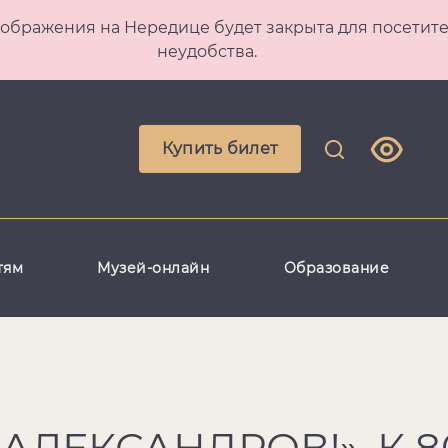
 Преображения на Нередице будет закрыта для посет
неудобства.
Купить билет
тям
Музей-онлайн
Образование
АЛЕКСАНДРОВ!». К 8