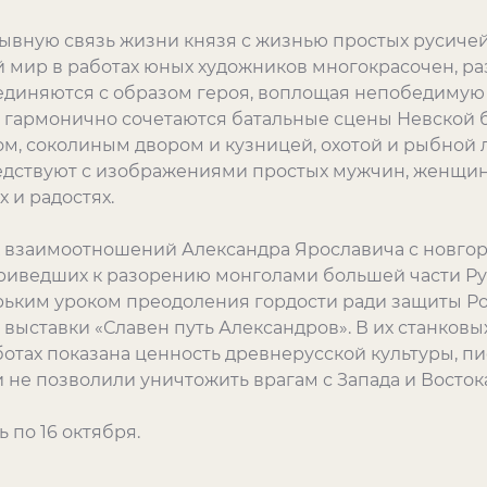
ывную связь жизни князя с жизнью простых русичей
 мир в работах юных художников многокрасочен, ра
единяются с образом героя, воплощая непобедимую с
и гармонично сочетаются батальные сцены Невской 
м, соколиным двором и кузницей, охотой и рыбной л
дствуют с изображениями простых мужчин, женщин 
евогах и радостях.
 взаимоотношений Александра Ярославича с новгор
риведших к разорению монголами большей части Рус
орьким уроком преодоления гордости ради защиты Р
 выставки «Славен путь Александров». В их станков
отах показана ценность древнерусской культуры, п
 не позволили уничтожить врагам с Запада и Востока
 по 16 октября.