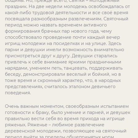
общины. Но, прежде всего, Святки – молодежный
праздник. На две недели молодежь освобождалась от
какой-либо трудовой деятельности и все своё время
посвящала разнообразным развлечениям. Святочный
период можно назвать временем активного
формирования брачных пар нового года, чему
способствовало проведение почти каждый вечер
игрищ молодежи на посиделках и на улице. Здесь
парни и девушки имели возможность внимательно
присмотреться друг к другу. Девушки старались
привлечь к себе внимание яркими праздничными
нарядами, умением петь, танцевать, поддерживать
беседу, демонстрировали веселый и бойкий, но в
тоже время и скромный характер, что, в народных
представлениях, считалось эталоном девичьего
поведения.
Очень важным моментом, своеобразным испытанием
готовности к браку, было умение и парней, и девушек
правильно вести себя во время прихода на игрище
ряженых. Ряженье – любимое развлечение
деревенской молодежи, позволяющее на святочный
период выйти за пределы общепринятых норм