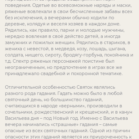
поведения. Одетые во всевозможные наряды и маски,
ряженые вовлекали в свои бесчисленные забавы всех
без исключения, а вечерами обычно ходили по
деревне, колядуя и веселя хозяев в каждом доме.
Рядились, как правило, парни и молодые мужчины,
нередко вовлекая в своё действо детей, а иногда
замужних и пожилых женщин. Рядились в стариков, в
жениха с невестой, в медведя, козу, лошадь, цыгана,
солдата, нищего, сироту, бродягу-горбуна, покойника и
т.д. Спектр ряженых персонажей поистине был
неограниченным, но предпочтение в играх все же
принадлежало свадебной и похоронной тематике.
Отличительной особенностью Святок являлись
разного рода гадания. Гадать можно было в любой
святочный день, но большинство гаданий,
считающихся в народе «верными», производили в
сочельники, рождественский и крещенский, и в канун
Васильева дня – под Новый год. Именно с Васильева
вечера начинались «страшные» гадания – самые
опасные из всех святочных гаданий. Одной из причин
опасности этих гаданий является их приуроченность к