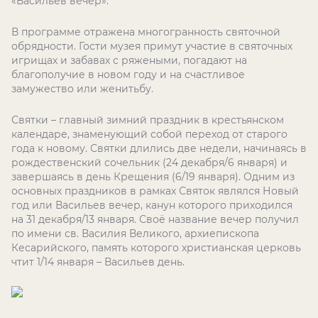
«Васильев вечер».
В программе отражена многогранность святочной
обрядности. Гости музея примут участие в святочных
игрищах и забавах с ряжеными, погадают на
благополучие в новом году и на счастливое
замужество или женитьбу.
Святки – главный зимний праздник в крестьянском
календаре, знаменующий собой переход от старого
года к новому. Святки длились две недели, начинаясь в
рождественский сочельник (24 декабря/6 января) и
завершаясь в день Крещения (6/19 января). Одним из
основных праздников в рамках Святок являлся Новый
год или Васильев вечер, канун которого приходился
на 31 декабря/13 января. Своё название вечер получил
по имени св. Василия Великого, архиепископа
Кесарийского, память которого христианская церковь
чтит 1/14 января – Васильев день.