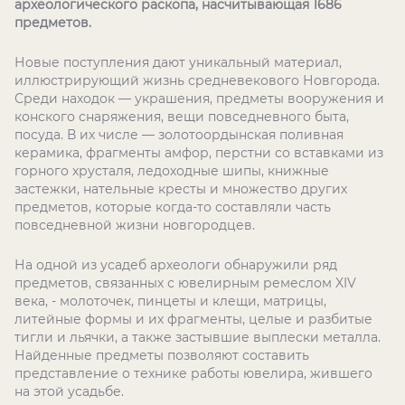
археологического раскопа, насчитывающая 1686
предметов.
Новые поступления дают уникальный материал,
иллюстрирующий жизнь средневекового Новгорода.
Среди находок — украшения, предметы вооружения и
конского снаряжения, вещи повседневного быта,
посуда. В их числе — золотоордынская поливная
керамика, фрагменты амфор, перстни со вставками из
горного хрусталя, ледоходные шипы, книжные
застежки, нательные кресты и множество других
предметов, которые когда-то составляли часть
повседневной жизни новгородцев.
На одной из усадеб археологи обнаружили ряд
предметов, связанных с ювелирным ремеслом XIV
века, - молоточек, пинцеты и клещи, матрицы,
литейные формы и их фрагменты, целые и разбитые
тигли и льячки, а также застывшие выплески металла.
Найденные предметы позволяют составить
представление о технике работы ювелира, жившего
на этой усадьбе.