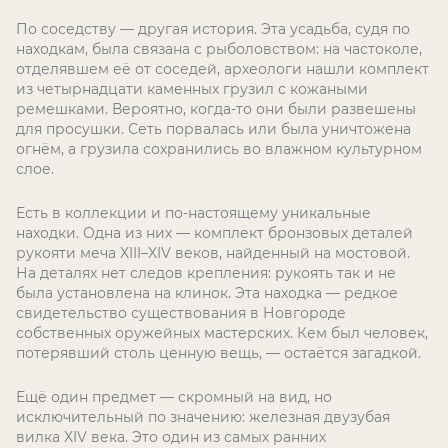
По соседству — другая история. Эта усадьба, судя по
находкам, была связана с рыболовством: на частоколе,
отделявшем её от соседей, археологи нашли комплект
из четырнадцати каменных грузил с кожаными
ремешками. Вероятно, когда-то они были развешены
для просушки. Сеть порвалась или была уничтожена
огнём, а грузила сохранились во влажном культурном
слое.
Есть в коллекции и по-настоящему уникальные
находки. Одна из них — комплект бронзовых деталей
рукояти меча XIII–XIV веков, найденный на мостовой.
На деталях нет следов крепления: рукоять так и не
была установлена на клинок. Эта находка — редкое
свидетельство существования в Новгороде
собственных оружейных мастерских. Кем был человек,
потерявший столь ценную вещь, — остаётся загадкой.
Ещё один предмет — скромный на вид, но
исключительный по значению: железная двузубая
вилка XIV века. Это один из самых ранних