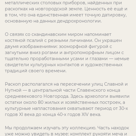
металлических столовых приборов, найденных при
раскопках на новгородской земле. Ценность её ещё и
в том, что она единственная имеет точную датировку,
основанную на данных дендрохронологии.
О связях со скандинавским миром напоминает
костяной псалий с резными личинами. Он украшен
двумя изображениями: зооморфной фигурой с
загнутыми вниз рогами и антропоморфным лицом с
тщательно проработанными усами и глазами — немые
свидетели культурных контактов и художественных
традиций своего времени.
Раскоп располагался на пересечении улиц Славной и
Нутной — в центральной части Славенского конца
средневекового Новгорода. Здесь археологи выявили
остатки около 80 жилых и хозяйственных построек, а
культурные напластования охватывают период от 30-х
годов XI века до конца 40-х годов XIV века.
Мы продолжаем изучать эту коллекцию. Часть находок
уже можно увидеть в музее: комплект рукояти меча и