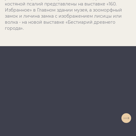
костяной псалий представлены на выставке «160.
Избранное» в Главном здании музея, а зооморфный
замок и личина замка с изображением лисицы или
волка - на новой выставке «Бестиарий древнего
города».