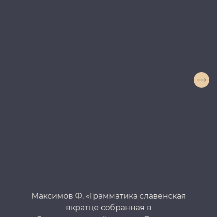
Максимов Ф. «Грамматика славенская
Кв
вкратце собранная в