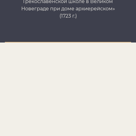
Грекославенской школе в Великом
Ве
Новеграде при доме архиерейском»
(1723 г.)