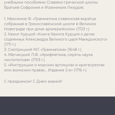
учебными пособиями Славяно-греческой школы
братьев Софрония и Иоанникия Лихудов:
1. Максимов Ф. «Грамматика славенская вкратце
собранная в Грекославенской школе в Великом
Новеграде при доме архиерейском» (1723 г.)
2. Квинт Курций «Книга Квинта Курция о делах
содеянных Александра Великого царя Македонского»
(1711 г.)
3. Смотрицкий М.Г. «Грамматика» (1648 г.)
4. Магницкий Л.Ф. «Арифметика, сиречь наука
числителная» (1703 г.)
5. «Инструкции о морских артикулах и кригесрехтах
или воинских правах... Издание 2-е» (1716 г.)
С праздником! С Днём знаний!