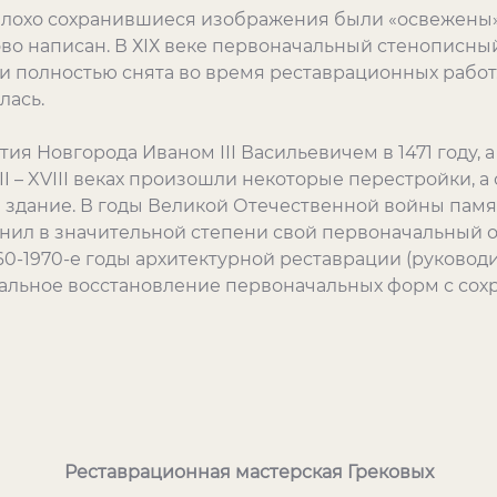
е плохо сохранившиеся изображения были «освежены»,
ово написан. В ХІХ веке первоначальный стенописны
и полностью снята во время реставрационных работ. 
илась.
тия Новгорода Иваном ІІІ Васильевичем в 1471 году, 
I – XVІІІ веках произошли некоторые перестройки, а
 здание. В годы Великой Отечественной войны пам
анил в значительной степени свой первоначальный 
0-1970-е годы архитектурной реставрации (руководит
льное восстановление первоначальных форм с сох
Реставрационная мастерская Грековых