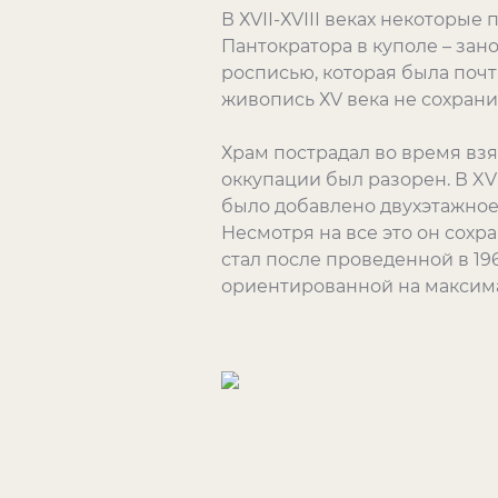
В ХVІІ-ХVІІІ веках некоторы
Пантократора в куполе – зан
росписью, которая была почт
живопись ХV века не сохран
Храм пострадал во время взя
оккупации был разорен. В XVI
было добавлено двухэтажное
Несмотря на все это он сохр
стал после проведенной в 196
ориентированной на максима