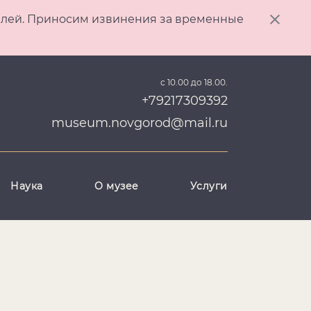
ителей. Приносим извинения за временные
с 10.00 до 18.00.
+79217309392
museum.novgorod@mail.ru
Наука
О музее
Услуги