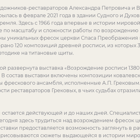
удожников-реставраторов Александра Петровича и 
рылась в феврале 2021 года в здании Судного и Духо
ремля. Здесь с 1966 года впервые в истории мирово
е по масштабу и сложности работы по возрождению
ы уникальных фресок церкви Спаса Преображения н
рано 120 композиций древней росписи, из которых 3
тодике на титановые щиты.
й развернута выставка «Возрождение росписи 1380 
 В состав выставки включены композиции ковалевс
мы фрескового ансамбля, исполненные А.П. Грековым
ти реставраторов Грековых, в чьих судьбах отразил
 остается действующей и до наших дней. Специалис
егодня здесь трудиться над возрождением фресок 
ставки предоставляется возможность заглянуть в ра
рисовываются сюжеты выдающейся в истории миров