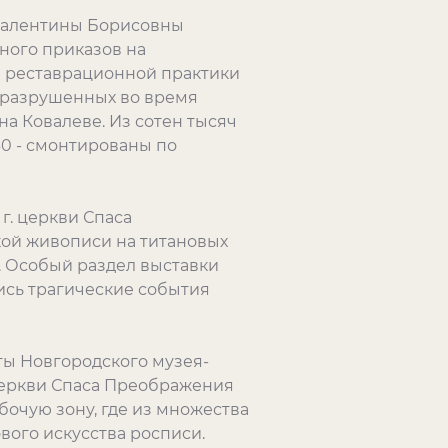
Валентины Борисовны
вного приказов на
й реставрационной практики
 разрушенных во время
а Ковалеве. Из сотен тысяч
0 - смонтированы по
г. церкви Спаса
кой живописи на титановых
. Особый раздел выставки
ись трагические события
ты Новгородского музея-
церкви Спаса Преображения
бочую зону, где из множества
ого искусства росписи.