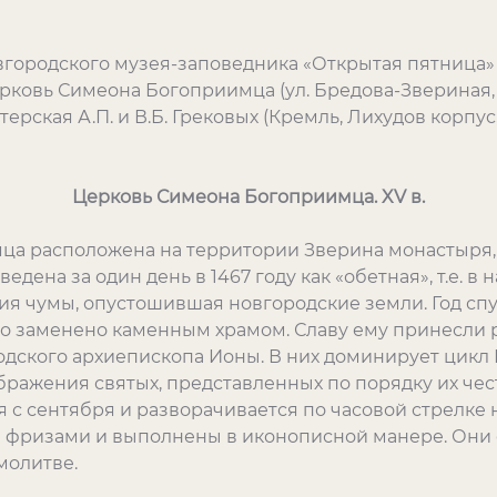
овгородского музея-заповедника «Открытая пятница
ковь Симеона Богоприимца (ул. Бредова-Звериная, 2
ерская А.П. и В.Б. Грековых (Кремль, Лихудов корпус,
Церковь Симеона Богоприимца.
XV
в.
а расположена на территории Зверина монастыря,
дена за один день в 1467 году как «обетная», т.е. в 
я чумы, опустошившая новгородские земли. Год спу
 заменено каменным храмом. Славу ему принесли р
родского архиепископа Ионы. В них доминирует цик
ражения святых, представленных по порядку их чест
 с сентября и разворачивается по часовой стрелке на
 фризами и выполнены в иконописной манере. Они
молитве.