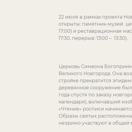
22 июля в рамках проекта Н
открыты: памятник-музей цер
17:00) и реставрационная маст
17:30, перерыв: 13:00 – 13:30).
Церковь Симеона Богоприимц
Великого Новгорода. Она возве
стройке прекратится эпидеми
деревянное сооружение было
года спустя по заказу новго
календаря), включавший изоб
«Чтение» росписи начинается
Образы святых расположены
незримо участвуют в общей 