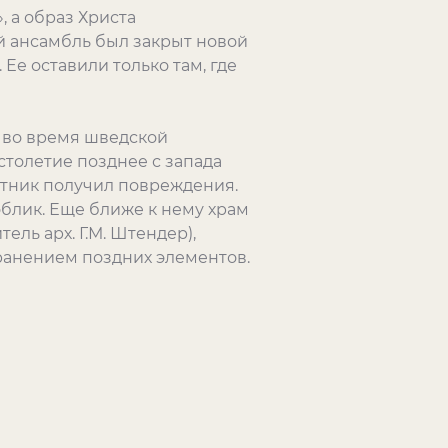
 а образ Христа
й ансамбль был закрыт новой
Ее оставили только там, где
а во время шведской
 столетие позднее с запада
ятник получил повреждения.
облик. Еще ближе к нему храм
ель арх. Г.М. Штендер),
ранением поздних элементов.