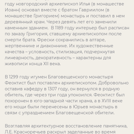
году новгородский архиепископ Илья (в монашестве
Иоанн) основал вместе с братом Гавриилом (в
монашестве Григорием) монастырь и поставил в нем
деревянный храм. Через девять лет его заменили
каменным зданием. В 1189 году интерьер был расписан
по заказу Григория, ставшему архиепископом после
смерти брата. Фрески сохранились в алтаре,
жертвеннике и диаконнике. Их художественные
качества – условность, стилизация, подчеркнутая
линеарность, декоративность – характерны для
живописи конца ХІІ века.
В 1299 году игумен Благовещенского монастыря
Феоктист был поставлен архиепископом. Добровольно
оставив кафедру в 1307 году, он вернулся в родную
обитель, где через три года упокоился. Феоктист был
похоронен в юго-западной части храма, а в ХVІІІ веке
его мощи были перенесены в Юрьев монастырь в
связи с упразднением Благовещенской обители.
Возглавляя архитектурное восстановление памятника,
Л.Е. Красноречьев раскрыл заделанные во время