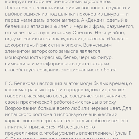
копирует исторические костюмы «дословно».
Достаточно нескольких игривых воланов на рукавах и
выбивающихся из-под шляпки локонов из шнура — и
перед нами дамы эпохи ампира. А «Денди», одетый в
белейший атласный жилет и черный фрак, разумеется,
отсылает нас к пушкинскому Онегину. Не случайно,
одну из своих выставок художница назвала «Силуэт –
декоративный знак стиля эпохи». Важнейшим
элементом авторского замысла является
монохромность красных, белых, черных фигур,
символика и метафоричность цвета которых
способствует созданию эмоционального образа.
Г. С. Белехова настоящий знаток моды былых времен, о
костюмах разных стран и народов художница может
говорить часами, но всегда соединяет эти знания со
своей практической работой: «Испанцы в эпоху
Возрождения больше всего любили черный цвет. Для
испанского костюма я использую очень жесткий
каркас: костюм скрывает тело, только обозначает его
линии». И признается: «Я всегда что-то
преувеличиваю, чтобы усилить впечатление». Куклы Г.