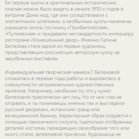
Ее первые куклы в оригинальных исторических
платьях можно было видеть в начале 1970-х годов в
витрине Дома мод, где они соседствовали с
элегантными шляпками, а необычные куклы-манекены
украшали холлы гостиниц «Прибалтийская»,
«Пулковская» и придавали нестандартность интерьеру
ресторана «Конюшенный двор». Именно Галина
Белехова стала одной из первых художниц,
представлявших российскую авторскую куклу на
зарубежных выставках.
Индивидуальная творческая манера Г. Белеховой
сложилась в первые годы работы и выразилась в
совокупности нетривиальных художественных
приёмов. Например, необычно то, что у кукол
Белеховой практически нет лиц. Но от них глаз не
оторвать, и ты понимаешь: именно так и выглядели
русский дворянин, испанский гранд или
венецианский банкир. Характерный образ создаётся с
помощью лаконичного силуэта, тщательно отобранных
деталей костюма, передающих своеобразие того или
иного стиля, затейливой причёски. Художница не