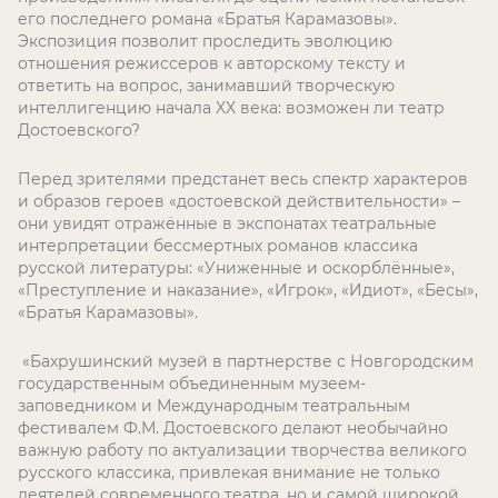
его последнего романа «Братья Карамазовы».
Экспозиция позволит проследить эволюцию
отношения режиссеров к авторскому тексту и
ответить на вопрос, занимавший творческую
интеллигенцию начала XX века: возможен ли театр
Достоевского?
Перед зрителями предстанет весь спектр характеров
и образов героев «достоевской действительности» –
они увидят отражённые в экспонатах театральные
интерпретации бессмертных романов классика
русской литературы: «Униженные и оскорблённые»,
«Преступление и наказание», «Игрок», «Идиот», «Бесы»,
«Братья Карамазовы».
«Бахрушинский музей в партнерстве с Новгородским
государственным объединенным музеем-
заповедником и Международным театральным
фестивалем Ф.М. Достоевского делают необычайно
важную работу по актуализации творчества великого
русского классика, привлекая внимание не только
деятелей современного театра, но и самой широкой