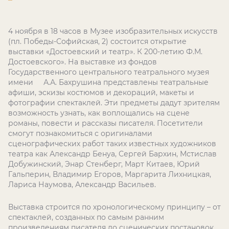
4 ноября в 18 часов в Музее изобразительных искусств
(пл. Победы-Софийская, 2) состоится открытие
выставки «Достоевский и театр». К 200-летию Ф.М.
Достоевского». На выставке из фондов
Государственного центрального театрального музея
имени А.А. Бахрушина представлены театральные
афиши, эскизы костюмов и декораций, макеты и
фотографии спектаклей. Эти предметы дадут зрителям
возможность узнать, как воплощались на сцене
романы, повести и рассказы писателя. Посетители
смогут познакомиться с оригиналами
сценографических работ таких известных художников
театра как Александр Бенуа, Сергей Бархин, Мстислав
Добужинский, Энар Стенберг, Март Китаев, Юрий
Гальперин, Владимир Егоров, Маргарита Лихницкая,
Лариса Наумова, Александр Васильев.
Выставка строится по хронологическому принципу – от
спектаклей, созданных по самым ранним
произведениям писателя до сценических постановок