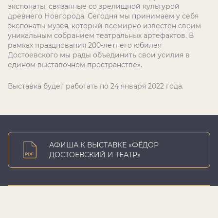
экспонаты, связанные со зрелищной культурой
древнего Новгорода. Сегодня мы принимаем у себя
экспонаты музея, который всемирно известен своим
уникальным собранием театральных артефактов. В
рамках празднования 200-летнего юбилея
Достоевского мы рады объединить свои усилия в
едином выставочном пространстве».
Выставка будет работать по 24 января 2022 года.
АФИША К ВЫСТАВКЕ «ФЁДОР
ДОСТОЕВСКИЙ И ТЕАТР»