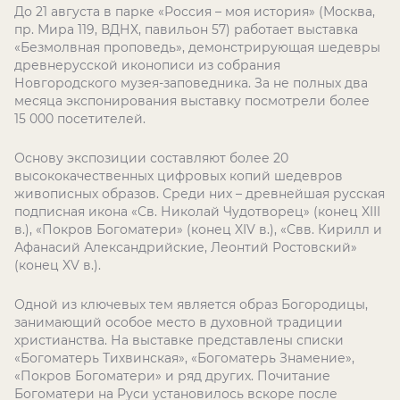
До 21 августа в парке «Россия – моя история» (Москва,
пр. Мира 119, ВДНХ, павильон 57) работает выставка
«Безмолвная проповедь», демонстрирующая шедевры
древнерусской иконописи из собрания
Новгородского музея-заповедника. За не полных два
месяца экспонирования выставку посмотрели более
15 000 посетителей.
Основу экспозиции составляют более 20
высококачественных цифровых копий шедевров
живописных образов. Среди них – древнейшая русская
подписная икона «Св. Николай Чудотворец» (конец XIII
в.), «Покров Богоматери» (конец XIV в.), «Свв. Кирилл и
Афанасий Александрийские, Леонтий Ростовский»
(конец XV в.).
Одной из ключевых тем является образ Богородицы,
занимающий особое место в духовной традиции
христианства. На выставке представлены списки
«Богоматерь Тихвинская», «Богоматерь Знамение»,
«Покров Богоматери» и ряд других. Почитание
Богоматери на Руси установилось вскоре после