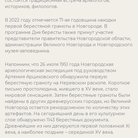
состоится традиционная встреча археологов,
историков, филологов.
В 2022 году отмечается 71-ая годовщина находки
первой берестяной грамоты в Новгороде. В
программе Дня бересты также примут участие
представители правительства Новгородской области,
администрации Великого Новгорода и Новгородского
музея-заповедника.
Напомним, что 26 июля 1951 года Новгородская
археологическая экспедиция под руководством
Артемия Арциховского обнаружила первую
берестяную грамоту на Неревском раскопе. Короткое
письмо простолюдина, жившего в XV веке, стало
мировой сенсацией. Затем берестяные грамоты были
найдены в других древнерусских городах, но Великий
Новгород остается рекордсменом по количеству этих
артефактов. На сегодняшний день в его культурном
слое обнаружено 1143 берестяных документа.
Древнейшие из них датируются первой половиной XI
века, а наиболее поздние – серединой XV века.