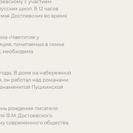
оевскому с участием
сских школ. В 12 часов
емья Достоевских во время
мма «Чаепитие у
иций, почитаемых в семье
в, необходима
 годы. В доме на набережной
, он работал над романами
и знаменитой Пушкинской
день рождения писателя
ля Ф.М. Достоевского
му современного общества.