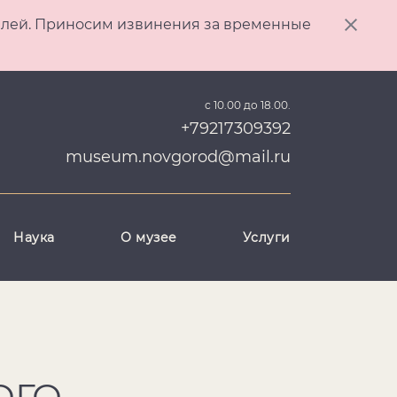
ителей. Приносим извинения за временные
с 10.00 до 18.00.
+79217309392
museum.novgorod@mail.ru
Наука
О музее
Услуги
ОГО