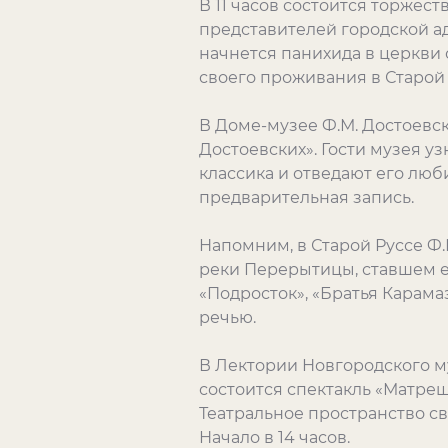
В 11 часов состоится торжес
представителей городской ад
начнется панихида в церкви 
своего проживания в Старой 
В Доме-музее Ф.М. Достоевск
Достоевских». Гости музея у
классика и отведают его люб
предварительная запись.
Напомним, в Старой Руссе Ф.
реки Перерытицы, ставшем е
«Подросток», «Братья Карам
речью.
В Лектории Новгородского му
состоится спектакль «Матреш
Театральное пространство с
Начало в 14 часов.