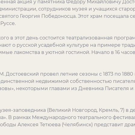
твенная акция у памятника Федору Михайловичу Дост
министрации, сотрудников музея и учащихся старору
святого Георгия Победоносца. Этот храм посещала с
Руссе.
ого в этот день состоится театрализованная програ
знают о русской усадебной культуре на примере трад
имые лакомства в уютной гостиной. Начало в 16 часо
М. Достоевский провел летние сезоны с 1873 по 1880
динственной недвижимой собственностью писателя
азовы», некоторыми главами из Дневника Писателя 
зея-заповедника (Великий Новгород, Кремль, 7) в 
а». В рамках Международного театрального фестива
вободы Алексея Тетюева (Челябинск) представит дра