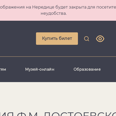
 Преображения на Нередице будет закрыта для посет
неудобства.
Купить билет
тям
Музей-онлайн
Образование
Я Ф.М. ДОСТОЕВСК