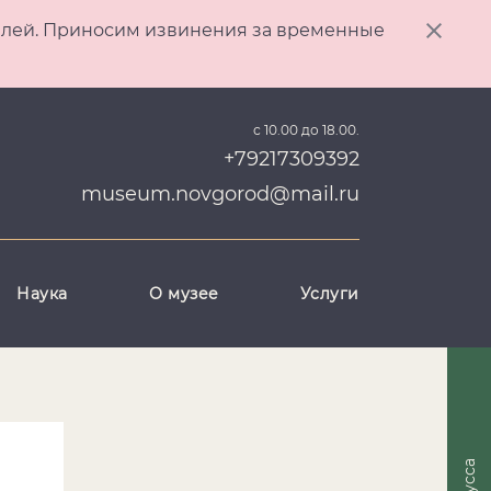
ителей. Приносим извинения за временные
с 10.00 до 18.00.
+79217309392
museum.novgorod@mail.ru
Наука
О музее
Услуги