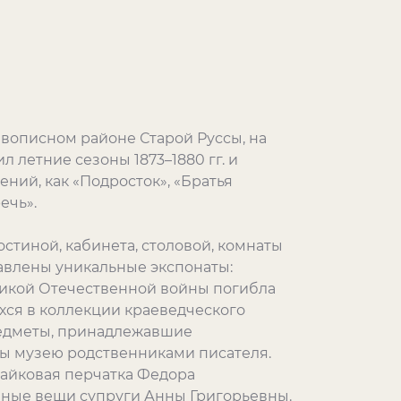
ивописном районе Старой Руссы, на
 летние сезоны 1873–1880 гг. и
ний, как «Подросток», «Братья
ечь».
остиной, кабинета, столовой, комнаты
тавлены уникальные экспонаты:
еликой Отечественной войны погибла
хся в коллекции краеведческого
редметы, принадлежавшие
ны музею родственниками писателя.
айковая перчатка Федора
чные вещи супруги Анны Григорьевны.