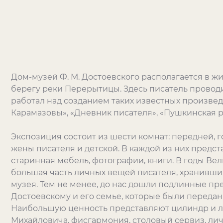
Дом-музей Ф. М. Достоевского располагается в ж
берегу реки Перерытицы. Здесь писатель проводил
работал над созданием таких известных произведе
Карамазовы», «Дневник писателя», «Пушкинская р
Экспозиция состоит из шести комнат: передней, г
жены писателя и детской. В каждой из них предс
старинная мебель, фотографии, книги. В годы В
большая часть личных вещей писателя, хранивши
музея. Тем не менее, до нас дошли подлинные п
Достоевскому и его семье, которые были переда
Наибольшую ценность представляют цилиндр и л
Михайловича, фисгармония, столовый сервиз, ли