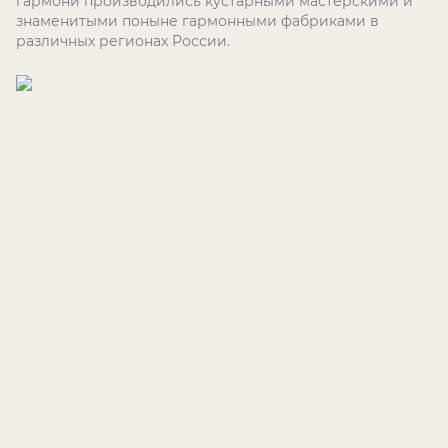
гармони производились кустарными мастерскими и
знаменитыми поныне гармонными фабриками в
различных регионах России.