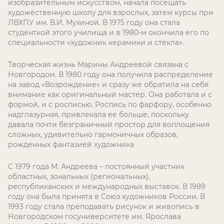
изобразительным искусством, начала посещать
художественную школу для взрослых, затем курсы при
ЛВХПУ им. В.И. Мухиной. В 1975 году она стала
студенткой этого училища и в 1980-м окончила его по
специальности «художник керамики и стекла».
Творческая жизнь Марины Андреевой связана с
Новгородом. В 1980 году она получила распределение
на завод «Возрождение» и сразу же обратила на себя
внимание как оригинальный мастер. Она работала и с
формой, и с росписью. Роспись по фарфору, особенно
надглазурная, привлекала ее больше, поскольку
давала почти безграничный простор для воплощения
сложных, удивительно гармоничных образов,
рожденных фантазией художника
С 1979 года М. Андреева – постоянный участник
областных, зональных (региональных),
республиканских и международных выставок. В 1989
году она была принята в Союз художников России. В
1993 году стала преподавать рисунок и живопись в
Новгородском госуниверситете им. Ярослава