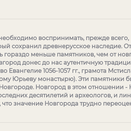
необходимо воспринимать, прежде всего,
рый сохранил древнерусское наследие. О
ь гораздо меньше памятников, чем от но
овгород донес до нас аутентичную традиц
о Евангелие 1056-1057 гг., грамота Мстис
ому Юрьеву монастырю). Эти памятники б
Новгороде. Новгород в этом отношении - 
следних десятилетий и археологов, и ли
 что значение Новгорода трудно переоцен