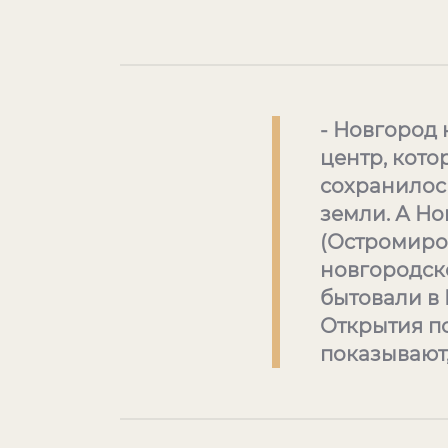
- Новгород 
центр, кото
сохранилос
земли. А Н
(Остромиров
новгородск
бытовали в 
Открытия по
показывают,