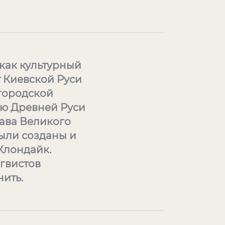
 как культурный
т Киевской Руси
вгородской
ию Древней Руси
лава Великого
ыли созданы и
Клондайк.
нгвистов
ить.