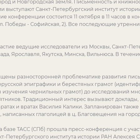
род и Новгородская земля. Письменность и книжно
 выступают Санкт-Петербургский институт истории
е конференции состоится 11 октября в 11 часов в к
л. Победы - Софийская, 2). Все последующие утренн
астие ведущие исследователи из Москвы, Санкт-Пете
ада, Ярославля, Якутска, Минска, Вильнюса. В течен
щены разносторонней проблематике развития письм
русской эпиграфики и берестяных грамот (идентиф
 изучения чернильных грамот) до исследований мн
тников. Традиционный интерес вызывают доклады,
ратах и вратах Василия Калики. Запланирован также
, написанных глаголицей в ц. Благовещения на горо
а базе ТАСС (СПб) прошла пресс-конференция с уча
кт-Петербургского института истории РАН Алексея С