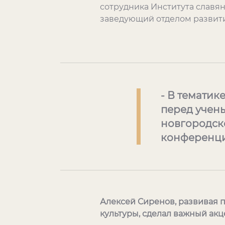
сотрудника Института славя
заведующий отделом развити
- В тематик
перед учены
новгородск
конференци
Алексей Сиренов, развивая 
культуры, сделал важный акц