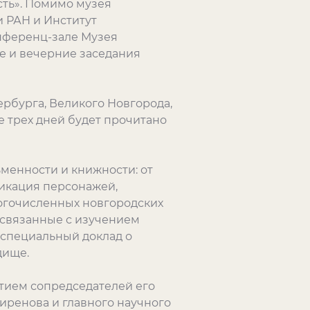
сть». Помимо музея
 РАН и Институт
онференц-зале Музея
ие и вечерние заседания
рбурга, Великого Новгорода,
ие трех дней будет прочитано
енности и книжности: от
икация персонажей,
огочисленных новгородских
 связанные с изучением
 специальный доклад о
дище.
стием сопредседателей его
иренова и главного научного