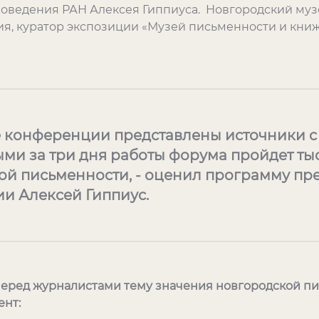
новедения РАН Алексея Гиппиуса. Новгородский му
я, куратор экспозиции «Музей письменности и кни
е конференции представлены источники с XI 
ми за три дня работы форума пройдет тыс
ой письменности, - оценил программу пр
и Алексей Гиппиус.
перед журналистами тему значения новгородской пи
ент: