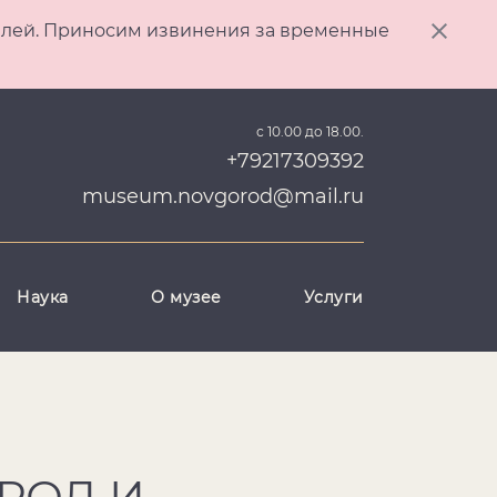
ителей. Приносим извинения за временные
с 10.00 до 18.00.
+79217309392
museum.novgorod@mail.ru
Наука
О музее
Услуги
РОД И