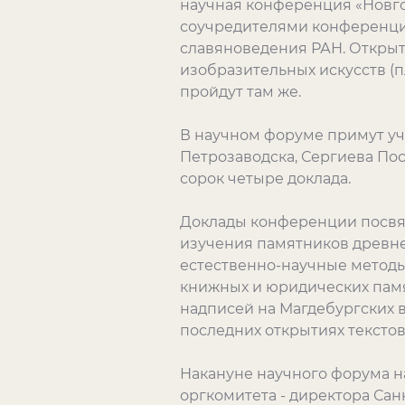
научная конференция «Новго
соучредителями конференции
славяноведения РАН. Открыти
изобразительных искусств (п
пройдут там же.
В научном форуме примут уч
Петрозаводска, Сергиева Пос
сорок четыре доклада.
Доклады конференции посвя
изучения памятников древне
естественно-научные методы
книжных и юридических памя
надписей на Магдебургских в
последних открытиях текстов
Накануне научного форума н
оргкомитета - директора Сан