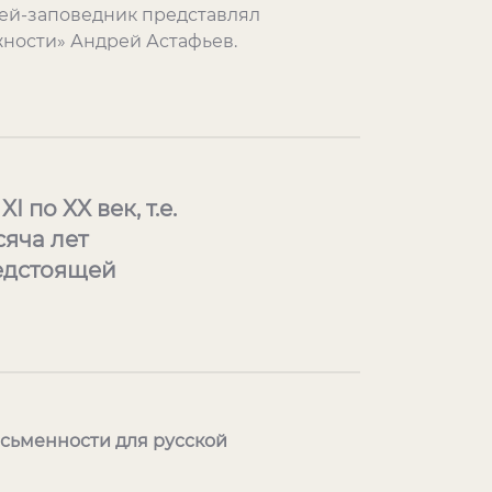
зей-заповедник представлял
жности» Андрей Астафьев.
по XX век, т.е.
яча лет
едстоящей
сьменности для русской