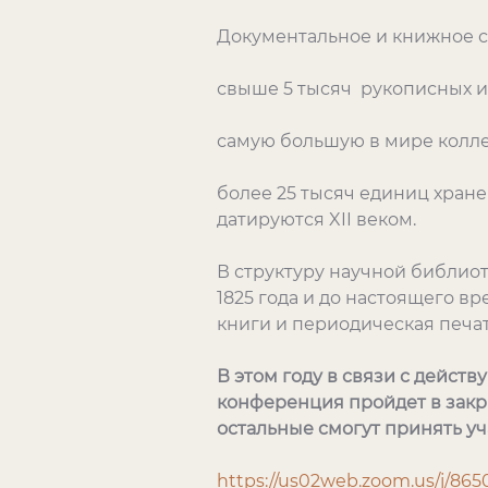
Документальное и книжное с
свыше 5 тысяч рукописных и
самую большую в мире колле
более 25 тысяч единиц хран
датируются XII веком.
В структуру научной библиот
1825 года и до настоящего в
книги и периодическая печа
В этом году в связи с дейс
конференция пройдет в закры
остальные смогут принять у
https://us02web.zoom.us/j/