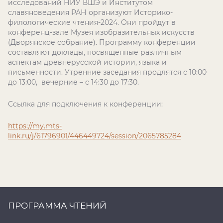
исследований НИУ ВШЭ и Институтом
славяноведения РАН организуют Историко-
филологические чтения-2024. Они пройдут в
конференц-зале Музея изобразительных искусств
(Дворянское собрание). Программу конференции
составляют доклады, посвященные различным
аспектам древнерусской истории, языка и
письменности. Утренние заседания продлятся с 10:00
до 13:00, вечерние – с 14:30 до 17:30.
Ссылка для подключения к конференции:
https://my.mts-
link.ru/j/61796901/446449724/session/2065785284
ПРОГРАММА ЧТЕНИЙ