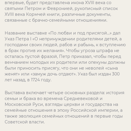
впервые, будет представлена икона XVIII века со
святыми Петром и Февронией, рукописный список
XVIII века Кормчей книги, различные документы,
связанные с брачно-семейными отношениями.
Название выставке «По любви и под присягой…» дал
Указ Петра I «О непринуждении родителями детей, а
господами своих людей, рабов и рабынь, к вступлению
в брак против их желания». Чтобы угроза штрафа не
осталась пустой фразой, Петр приказал, чтобы перед
венчанием молодых их родители или опекуны должны
были приносить присягу, что они не неволей «сына
женят» или «замуж дочь отдают». Указ был издан 300
лет назад, в 1724 году.
Выставка включает четыре основных раздела: история
семьи и брака во времена Средневековой и
Московской Руси, взгляды церкви и государства на
семейные отношения в эпоху Российской империи, а
также эволюция семейных отношений в первые годы
Советской власти.