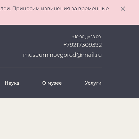
ителей. Приносим извинения за временные
с 10.00 до 18.00.
+79217309392
museum.novgorod@mail.ru
Наука
О музее
Услуги