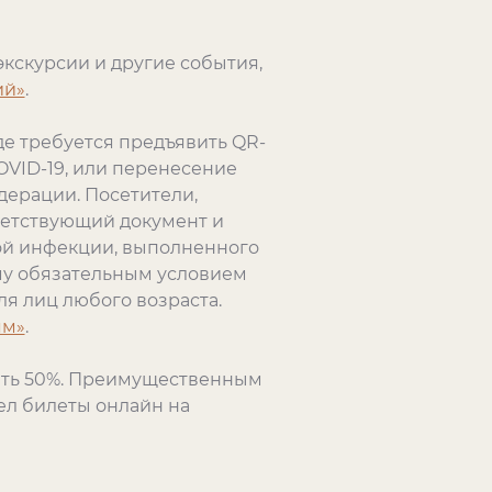
экскурсии и другие события,
ий»
.
де требуется предъявить QR-
OVID-19, или перенесение
дерации. Посетители,
ветствующий документ и
ой инфекции, выполненного
ему обязательным условием
я лиц любого возраста.
ям»
.
ать 50%. Преимущественным
ел билеты онлайн на