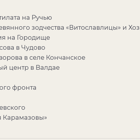
тилата на Ручью
евянного зодчества «Витославлицы» и Хо
ия на Городище
сова в Чудово
уворова в селе Кончанское
ый центр в Валдае
ого фронта
оевского
я Карамазовы»