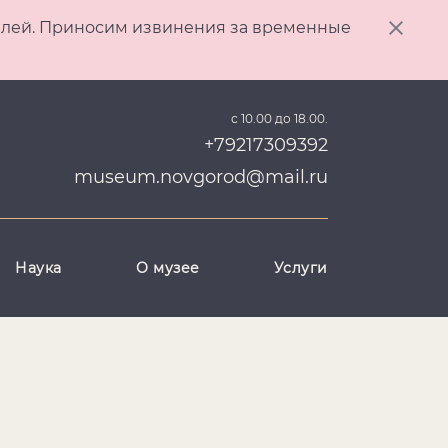
ителей. Приносим извинения за временные
с 10.00 до 18.00.
+79217309392
museum.novgorod@mail.ru
Наука
О музее
Услуги