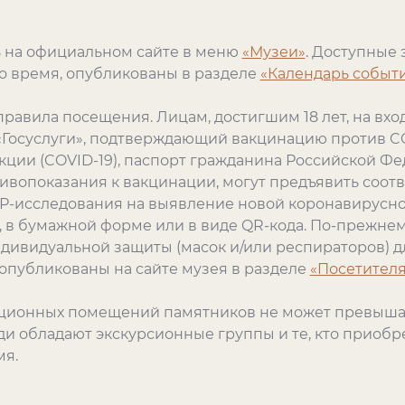
 на официальном сайте в меню
«Музеи»
. Доступные 
то время, опубликованы в разделе
«Календарь событ
правила посещения. Лицам, достигшим 18 лет, на вхо
 «Госуслуги», подтверждающий вакцинацию против C
ции (COVID-19), паспорт гражданина Российской Фе
опоказания к вакцинации, могут предъявить соот
ЦР-исследования на выявление новой коронавирусн
я, в бумажной форме или в виде QR-кода. По-прежн
дивидуальной защиты (масок и/или респираторов) дл
публикованы на сайте музея в разделе
«Посетител
иционных помещений памятников не может превыш
ди обладают экскурсионные группы и те, кто приобр
мя.