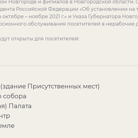
ом Новгороде и филиалов в Новгородской области. 
идента Российской Федерации «Об установлении на 
ктябре – ноябре 2021 г.» и Указа Губернатора Новгор
ионного обслуживания посетителей в нерабочие дни 2
дут открыты для посетителей:
 (здание Присутственных мест)
о собора
ая) Палата
нтр
емле