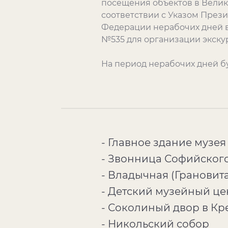
посещения объектов в Велик
соответствии с Указом През
Федерации нерабочих дней в о
№535 для организации экскурс
На период нерабочих дней бу
- Главное здание музея
- Звонница Софийског
- Владычная (Грановит
- Детский музейный це
- Соколиный двор в Кр
- Никольский собор