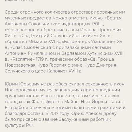
Среди огромного количества отреставрированных им
музейных предметов можно отметить иконы «Братья
Алфановы Сокольницкие чудотворцы» 1701 г.,
«Усекновение и обретение главы Иоанна Предтечи»
XVII в., «Св. Дмитрий Солунский с житием» XVI в.,
«Архангел Михаил» XVI в., «Богоматерь Умиление» XV
в., «Спас Смоленский с припадающими святыми
Антонием Римлянином и Варлаамом Хутынским» XVIII
в., «Распятие» 1719 г., греческий образ «Св. Троица
Новозаветная. Чудо Георгия о змие. Чудо Дмитрия
Солунского о царе Калояне» XVIII в.
Юрий Юрьевич не раз обеспечивал сохранность икон
Новгородского музея-заповедника при проведении
крупных выставочных проектов, в том числе в таких
городах как Франкфурт-на-Майне, Нью-Йорк и Париж.
Его работа отмечена многими почётными грамотами и
благодарностями. В 2017 году Юрию Александрову
было присвоено звание Заслуженный работник
культуры РФ.