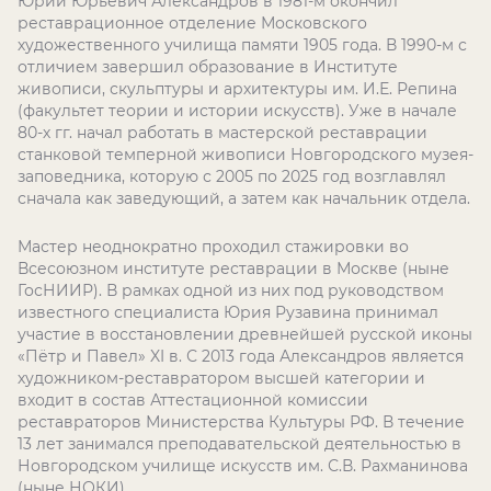
Юрий Юрьевич Александров в 1981-м окончил
реставрационное отделение Московского
художественного училища памяти 1905 года. В 1990-м с
отличием завершил образование в Институте
живописи, скульптуры и архитектуры им. И.Е. Репина
(факультет теории и истории искусств). Уже в начале
80-х гг. начал работать в мастерской реставрации
станковой темперной живописи Новгородского музея-
заповедника, которую с 2005 по 2025 год возглавлял
сначала как заведующий, а затем как начальник отдела.
Мастер неоднократно проходил стажировки во
Всесоюзном институте реставрации в Москве (ныне
ГосНИИР). В рамках одной из них под руководством
известного специалиста Юрия Рузавина принимал
участие в восстановлении древнейшей русской иконы
«Пётр и Павел» XI в. С 2013 года Александров является
художником-реставратором высшей категории и
входит в состав Аттестационной комиссии
реставраторов Министерства Культуры РФ. В течение
13 лет занимался преподавательской деятельностью в
Новгородском училище искусств им. С.В. Рахманинова
(ныне НОКИ).