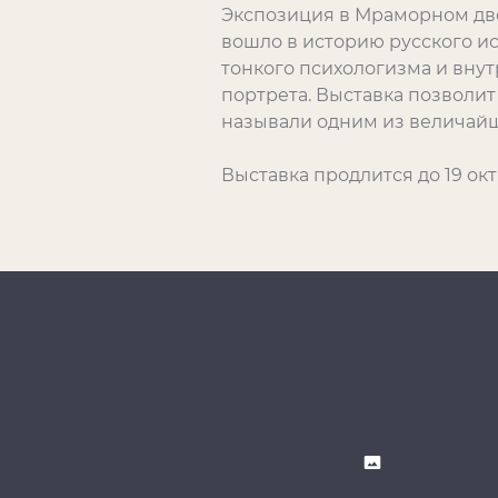
Экспозиция в Мраморном дво
вошло в историю русского и
тонкого психологизма и вну
портрета. Выставка позволи
называли одним из величай
Выставка продлится до 19 окт