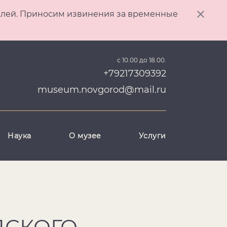
ителей. Приносим извинения за временные
с 10.00 до 18.00.
+79217309392
museum.novgorod@mail.ru
Наука
О музее
Услуги
ДСКОГО