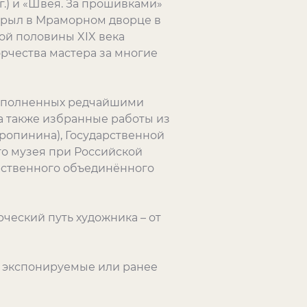
гг.) и «Швея. За прошивками»
ткрыл в Мраморном дворце в
ой половины XIX века
орчества мастера за многие
дополненных редчайшими
а также избранные работы из
ропинина), Государственной
го музея при Российской
арственного объединённого
ческий путь художника – от
о экспонируемые или ранее