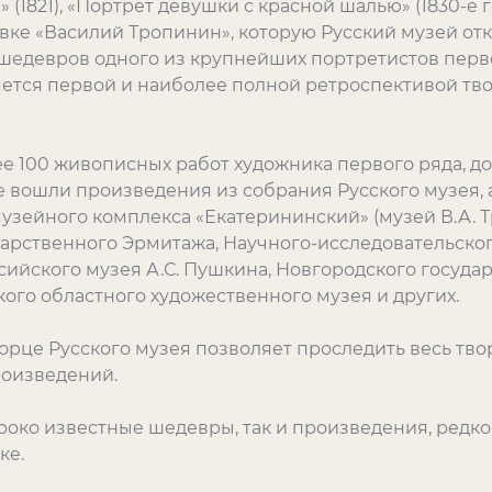
 (1821), «Портрет девушки с красной шалью» (1830-е 
авке «Василий Тропинин», которую Русский музей о
 шедевров одного из крупнейших портретистов перв
яется первой и наиболее полной ретроспективой тв
е 100 живописных работ художника первого ряда, 
е вошли произведения из собрания Русского музея, 
узейного комплекса «Екатерининский» (музей В.А. Т
дарственного Эрмитажа, Научного-исследовательско
сийского музея А.С. Пушкина, Новгородского госуд
ого областного художественного музея и других.
це Русского музея позволяет проследить весь твор
роизведений.
роко известные шедевры, так и произведения, редк
ке.