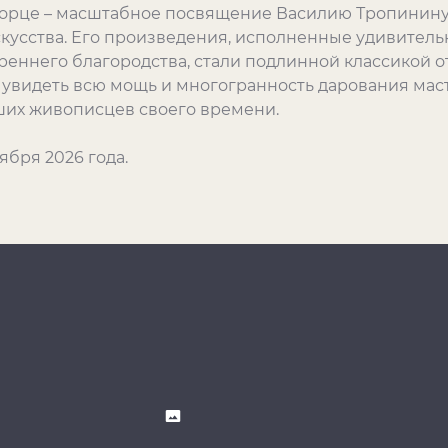
рце – масштабное посвящение Василию Тропинину, 
скусства. Его произведения, исполненные удивител
треннего благородства, стали подлинной классикой 
т увидеть всю мощь и многогранность дарования мас
ших живописцев своего времени.
ября 2026 года.