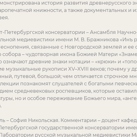
демонстрирована история развития древнерусского з
аропечатной книжности, а также документальных и 
зея.
кт-Петербургской консерватории – Ансамбля Научно
льной медиевистики имени М. В. Бражникова «Инъ р
еснопения, связанные с Новгородской землей и ее 
 собора – чудотворная икона Божией Матери «Знамен
о означают древние знаки нотации – «крюки» и «топ
е музыкальные рукописи XV–XVIII веков; почему у д
ный, путевой, большой; чем отличается строчное мн
-лекции познакомят слушателей с богатыми певчес
едием средневековых роспевщиков, которые оставил
туры, но и особое переживание Божьего мира, «анг
.
ь – София Никольская. Комментарии – доцент кафе
Петербургской государственной консерватории имен
Лаборатории русской музыкальной медиевистики М