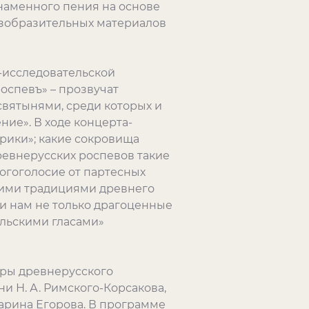
наменного пения на основе
изобразительных материалов
-исследовательской
оспевъ» – прозвучат
святынями, среди которых и
ие». В ходе концерта-
орики»; какие сокровища
ревнерусских роспевов такие
огоголосие от партесных
кими традициями древнего
и нам не только драгоценные
ельскими гласами»
дры древнерусского
и Н. А. Римского-Корсакова,
арина Егорова. В программе