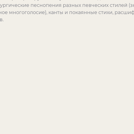
тургические песнопения разных певческих стилей (з
сное многоголосие), канты и покаянные стихи, рас
в.