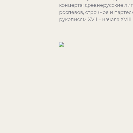
концерта: древнерусские ли
роспевов, строчное и парте
рукописям XVII – начала XVIII 