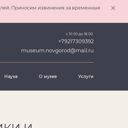
ителей. Приносим извинения за временные
с 10.00 до 18.00.
+79217309392
museum.novgorod@mail.ru
Наука
О музее
Услуги
ИКИ И