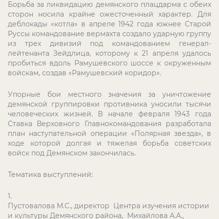
Борьба за ликвидацию демянского плацдарма с обеих
сторон носила крайне ожесточенный характер. Для
деблокады «котла» в апреле 1942 года южнее Старой
Руссы командование вермахта создало ударную группу
из трех дивизий под командованием генерал-
лейтенанта Зейдлица, которому к 21 апреля удалось
пробиться вдоль Рамушевского шоссе к окруженным
войскам, создав «Рамушевский коридор».
Упорные бои местного значения за уничтожение
демянской группировки противника уносили тысячи
человеческих жизней. В начале февраля 1943 года
Ставка Верховного Главнокомандования разработала
план наступательной операции «Полярная звезда», в
ходе которой долгая и тяжелая борьба советских
войск под Демянском закончилась.
Тематика выступлений:
Пустовалова М.С., директор Центра изучения истории
и культуры Демянского района, Михайлова А.А.,