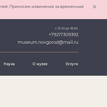
ителей. Приносим извинения за временные
с 10.00 до 18.00.
+79217309392
museum.novgorod@mail.ru
Наука
О музее
Услуги