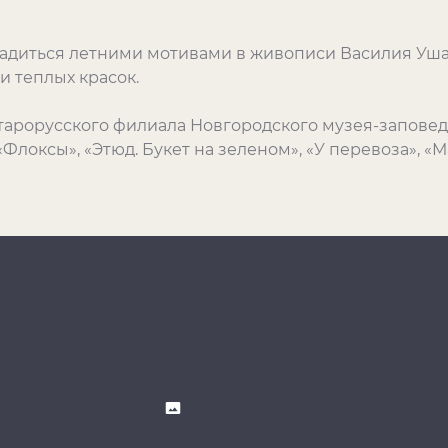
адиться летними мотивами в живописи Василия Ушак
и теплых красок.
тарорусского филиала Новгородского музея-запове
Флоксы», «Этюд. Букет на зеленом», «У перевоза», «