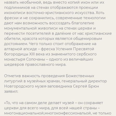
назвать необычной, ведь вместо копий икон или их
подлинников на стенах отображаются проекции
иконописи восточно-христианского искусства. Хоть
фрески и не сохранились, современные технологии
дают нам возможность воссоздать благолепие
монументальной живописи на стенах церкви и
перенести посетителей в далёкие от нас христианские
обители, красота которых является общемировым
достоянием. Чего только стоит отображение на
алтарной апсиде – фреска Успения Пресвятой
богородицы XIII века из знаменитого сербского
монастыря Сопочаны – одного из величайших
шедевров православного мира.
Отметив важность проведения Божественных
литургий в музейных храмах, генеральный директор
Новгородского музея-заповедника Сергей Брюн
заявил:
«То, что на самом деле делает музей – он сохраняет
церкви для всего мира, для всей нашей страны –
многонациональной,многоконфессиональой, не только