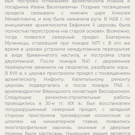
был построен «стяжанием архиепископа Иоанна и
посадника Ивана Васильевича». Позднее посвящение
придела связывали с именем царя Алексея
Михайловича, и ему была назначена руга. В 1458 г. по
инициативе архиепископа Евфимия
II
церковь была
полностью перестроена «на старой основе». Возможно,
тогда появился северный придел Екатерины
Мученицы, сгоревший при пожаре 1477 г. В это же
время в церкви устроили междуэтажное перекрытие
в виде бревенчатого настила, и постройка стала
двухэтажной. После пожара 1541 г. деревянное
перекрытие заменили на сводчатое, разобрали хоры.
В
XVII
в. к церкви пристроили придел с посвящением
архиепископу Нифонту. Капитальному ремонту
церковь подвергалась и после пожара 1745 г.
архимандритом Вяжищского монастыря Виссарионом.
Следующие ремонтно-строительные работы
проводились в 30-е гг.
XIX
в.: был восстановлен
полуразрушенный северный придел, с западной
стороны пристроена трехъярусная колокольня со
шпилем на миниатюрной главке, появились
многопрофильные карнизы, оконные и дверные
проемы были растесаны. Нынешнее здание является