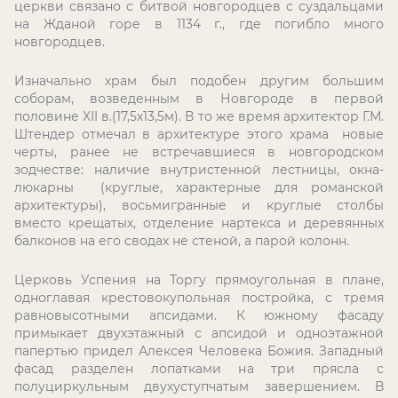
церкви связано с битвой новгородцев с суздальцами
на Жданой горе в 1134 г., где погибло много
новгородцев.
Изначально храм был подобен другим большим
соборам, возведенным в Новгороде в первой
половине
XII
в.(17,5х13,5м). В то же время архитектор Г.М.
Штендер отмечал в архитектуре этого храма новые
черты, ранее не встречавшиеся в новгородском
зодчестве: наличие внутристенной лестницы, окна-
люкарны (круглые, характерные для романской
архитектуры), восьмигранные и круглые столбы
вместо крещатых, отделение нартекса и деревянных
балконов на его сводах не стеной, а парой колонн.
Церковь Успения на Торгу прямоугольная в плане,
одноглавая крестовокупольная постройка, с тремя
равновысотными апсидами. К южному фасаду
примыкает двухэтажный с апсидой и одноэтажной
папертью придел Алексея Человека Божия. Западный
фасад разделен лопатками на три прясла с
полуциркульным двухуступчатым завершением. В