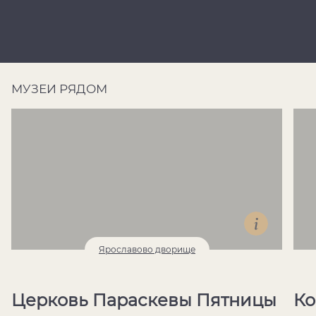
МУЗЕИ РЯДОМ
Ярославово дворище
Церковь Параскевы Пятницы
Ко