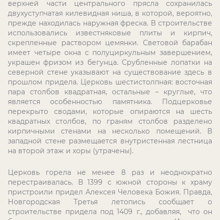
верхней части центрального прясла сохранилась
двухуступчатая килевидная ниша, в которой, вероятно,
прежде находилась наружная фреска. В строительстве
использовались известняковые плиты и кирпич,
скрепленные раствором цемянки. Световой барабан
имеет четыре окна с полуциркульным завершением,
украшен фризом из бегунца. Срубленные лопатки на
северной стене указывают на существование здесь в
прошлом придела. Церковь шестистолпная: восточная
пара столбов квадратная, остальные – круглые, что
является особенностью памятника. Подцерковье
перекрыто сводами, которые опираются на шесть
квадратных столбов, по граням столбов разделено
кирпичными стенами на несколько помещений. В
западной стене размещается внутристенная лестница
на второй этаж и хоры (утрачены).
Церковь горела не менее 8 раз и неоднократно
перестраивалась. В 1399 с южной стороны к храму
пристроили придел Алексея Человека Божия. Правда,
Новгородская Третья летопись сообщает о
строительстве придела под 1409 г., добавляя, что он