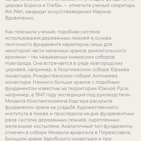
церкви Бориса и Глеба», – отметила ученый секретарь
ИА РАН, кандидат искусствоведения Марина
Вдовиченко.
Как пояснила ученый, подобная система
использования деревянных лежней в основе
ленточного фундамента характерна лишь для
некоторой части каменных храмов домонгольского
времени – так называемых княжеских соборов
Новгорода. Она встречается в ряде новгородских
церквей, например, в Георгиевском соборе Юрьева
монастыря, Рождественском соборе Антониева
монастыря. Намного больше храмов с подобным
фундаментом известны на территории Южной Руси:
например, в 1947 году экспедиция под руководством
Михаила Константиновича Каргера раскрыла
фундаменты храма на усадьбе Художественного
института в Киеве и проследила на дне фундаментных
рвов систему деревянных лежней, скрепленных
железными костылями. Аналогичный тип фундаменты
отмечен в соборе Михаила архангела в Переяславле,
Большом храме Зарубского монастыря и при