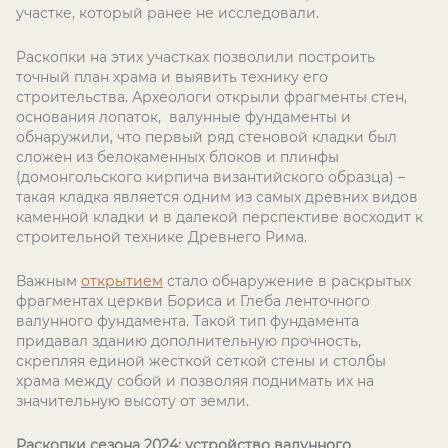
участке, который ранее не исследовали.
Раскопки на этих участках позволили построить
точный план храма и выявить технику его
строительства. Археологи открыли фрагменты стен,
основания лопаток, валунные фундаменты и
обнаружили, что первый ряд стеновой кладки был
сложен из белокаменных блоков и плинфы
(домонгольского кирпича византийского образца) –
такая кладка является одним из самых древних видов
каменной кладки и в далекой перспективе восходит к
строительной технике Древнего Рима.
Важным
открытием
стало обнаружение в раскрытых
фрагментах церкви Бориса и Глеба ленточного
валунного фундамента. Такой тип фундамента
придавал зданию дополнительную прочность,
скрепляя единой жесткой сеткой стены и столбы
храма между собой и позволяя поднимать их на
значительную высоту от земли.
Раскопки сезона 2024: устройство валунного