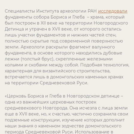
Специалисты Института археологии РАН
исследовали
фундаменты собора Бориса и Глеба – храма, который
был построен в XII веке на территории Новгородского
Детинца и утрачен в XVII веке, от которого остались
лишь участки фундаментов и нижних частей стен,
полностью скрытые под современной поверхностью
земли. Археологи раскрыли фрагмент валунного
фундамента, в основе которого находились дубовые
лежни (толстый брус), скрепленные железными
кольями и скобами между собой. Подобная технология,
характерная для византийского строительства,
встречается лишь в домонгольских каменных храмах
на территории Средневековой Руси.
«Церковь Бориса и Глеба в Новгородском детинце –
одна из важнейших церковных построек
средневекового Новгорода. Она исчезла с лица земли
еще в XVII веке, но, к счастью, частично сохранила свои
подземные конструкции, изучение которых дополнит
наши знания о каменном зодчестве домонгольского
периода Средневековой Руси. Использование в