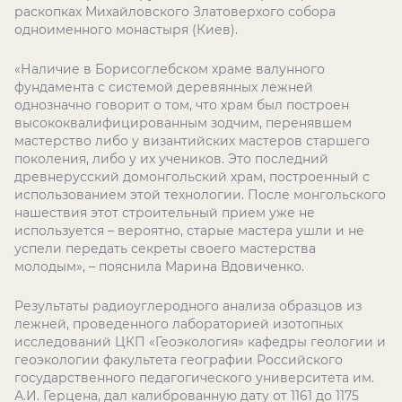
раскопках Михайловского Златоверхого собора
одноименного монастыря (Киев).
«Наличие в Борисоглебском храме валунного
фундамента с системой деревянных лежней
однозначно говорит о том, что храм был построен
высококвалифицированным зодчим, перенявшем
мастерство либо у византийских мастеров старшего
поколения, либо у их учеников. Это последний
древнерусский домонгольский храм, построенный с
использованием этой технологии. После монгольского
нашествия этот строительный прием уже не
используется – вероятно, старые мастера ушли и не
успели передать секреты своего мастерства
молодым», – пояснила Марина Вдовиченко.
Результаты радиоуглеродного анализа образцов из
лежней, проведенного лабораторией изотопных
исследований ЦКП «Геоэкология» кафедры геологии и
геоэкологии факультета географии Российского
государственного педагогического университета им.
А.И. Герцена, дал калиброванную дату от 1161 до 1175