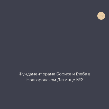
Фундамент храма Бориса и Глеба в
Ф
Новгородском Детинце №2