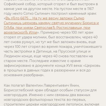
Софийский собор, который сгорел и был выстроен в
камне уже на другом месте. На пустом месте в 1167
году некто Сотко Сытинич построил каменный храм:
«
Въ лЂто 6675 … На ту же весну заложи Съдко
Сытиниць церковь камяну святую мученику Бориса и
ГлЂба, при князи Святослав
Ђ
Ростиславици, при
архiепископЂ Илiи
». Примерно через 100 лет храм
сгорел от удара молнии, был восстановлен, через 40
лет снова рухнул, но тут же был заложен вновь, еще
через 100 лет сгорел во время пожара, уничтожившего
часть застройки в Детинце, на Прусской улице и
Людином конце, еще через 40 снова поставлен на
старом месте. Последнее известие о храме
зафиксировано в документе конца XVII века: «Церковь
в прошлых в давных годех в раззорении и вся до
основания разобрана».
Как полагал Валентин Лаврентьевич Янин,
Борисоглебский храм обладал особым статусом для
новгородцев. Именно с ним связаны два важных
новгородских фольклорных текста: во-первых,
строителем церкви новгородские летописи, включая