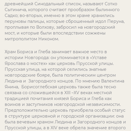
древнейший Синодальный список, называют Сотко
Сытинича, которого считают прообразом былинного
Садко; во-вторых, именно в этом храме хранились
перуновы палицы, которые сброшенный идол Перуна,
проплывая по Волхову, забросил на новгородский
мост, и которые были впоследствии сожжены
митрополитом Никоном.
Храм Бориса и Глеба занимает важное место в
истории Новгорода: он упоминается в «Уставе
Ярослава о мостех» как церковь Прусской улицы.
Прусская улица, на которой селились знатные
новгородские бояре, была политическим центром
Людина и Загородного концов. По мнению Валентина
Янина, Борисоглебская церковь также была тесно
связана со сложившейся в XIII –XV веках местной
традицией почитания князей Бориса и Глеба как
воинов и заступников новгородской независимости.
Предположительно церковь приобрела особый статус
в структуре церковной и городской организации: она
была вечевым храмом Людина и Загородного концов и
Прусской улицы, а в XIV веке обрела значение второго