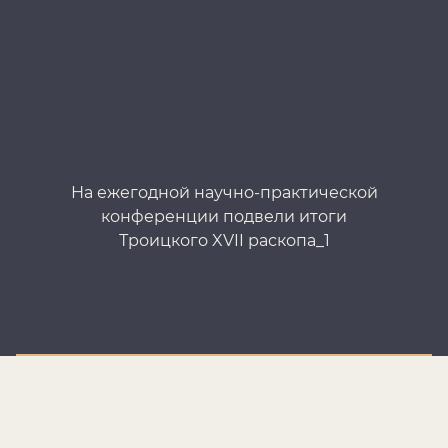
На ежегодной научно-практической
Н
конференции подвели итоги
Троицкого XVII раскопа_1