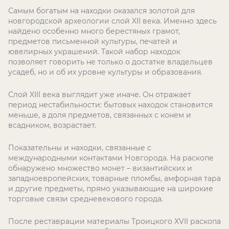
Самым богатым на находки оказался золотой для
новгородской археологии слой XII века. Именно здесь
найдено особенно много берестяных грамот,
предметов письменной культуры, печатей и
ювелирных украшений. Такой набор находок
позволяет говорить не только о достатке владельцев
усадеб, но и об их уровне культуры и образования.
Слой XIII века выглядит уже иначе. Он отражает
период нестабильности: бытовых находок становится
меньше, а доля предметов, связанных с конем и
всадником, возрастает.
Показательны и находки, связанные с
международными контактами Новгорода. На раскопе
обнаружено множество монет – византийских и
западноевропейских, товарные пломбы, амфорная тара
и другие предметы, прямо указывающие на широкие
торговые связи средневекового города.
После реставрации материалы Троицкого XVII раскопа