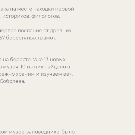
нака на месте находки первой
, историков, филологов.
первое послание от древних
67 берестяных грамот.
 на бересте. Уже 13 новых
музея. 10 из них найдено в
режно храним и изучаем ее»,
Соболева.
ком музее-заповеднике, было