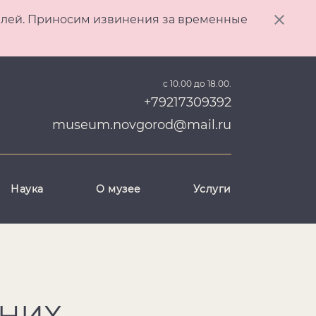
ителей. Приносим извинения за временные
с 10.00 до 18.00.
+79217309392
museum.novgorod@mail.ru
Наука
О музее
Услуги
ВНИХ