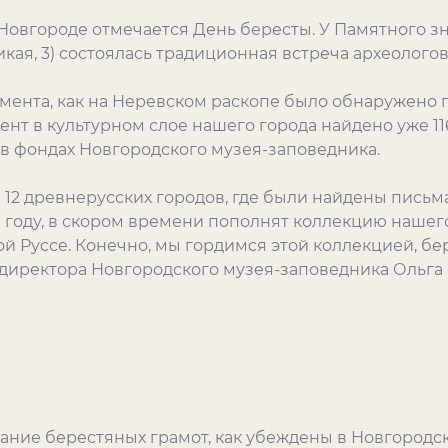
 Новгороде отмечается День бересты. У Памятного з
кая, 3) состоялась традиционная встреча археологов
омента, как на Неревском раскопе было обнаружено 
нт в культурном слое нашего города найдено уже 11
 в фондах Новгородского музея-заповедника.
 12 древнерусских городов, где были найдены письма
 году, в скором времени пополнят коллекцию нашего 
ой Руссе. Конечно, мы гордимся этой коллекцией, бе
 директора Новгородского музея-заповедника Ольга 
ние берестяных грамот, как убеждены в Новгородс