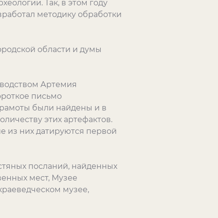
хеологии. Так, в этом году
азработал методику обработки
ородской области и думы
оводством Артемия
ороткое письмо
грамоты были найдены и в
оличеству этих артефактов.
е из них датируются первой
стяных посланий, найденных
венных мест, Музее
 краеведческом музее,