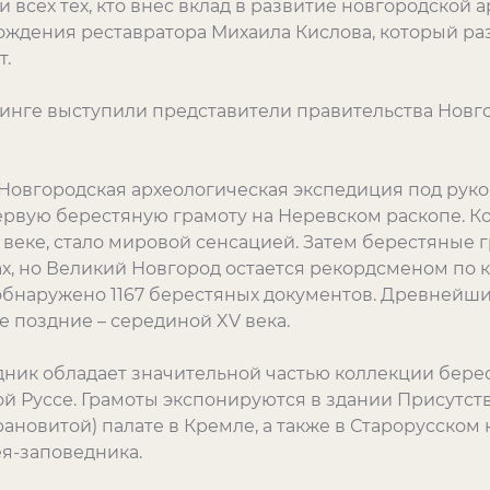
 всех тех, кто внес вклад в развитие новгородской ар
рождения реставратора Михаила Кислова, который р
т.
инге выступили представители правительства Новг
а Новгородская археологическая экспедиция под рук
рвую берестяную грамоту на Неревском раскопе. К
 веке, стало мировой сенсацией. Затем берестяные 
х, но Великий Новгород остается рекордсменом по к
обнаружено 1167 берестяных документов. Древнейши
е поздние – серединой XV века.
ник обладает значительной частью коллекции бере
й Руссе. Грамоты экспонируются в здании Присутст
ановитой) палате в Кремле, а также в Старорусском
я-заповедника.