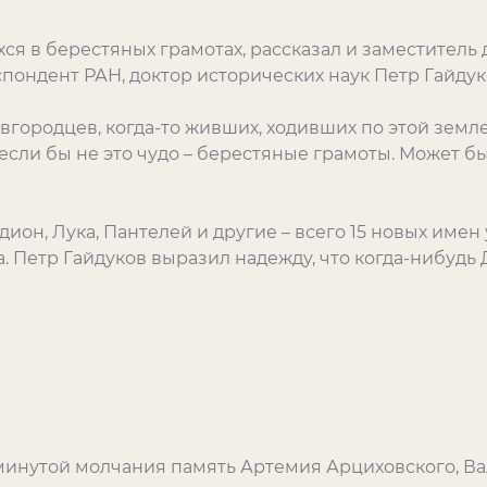
ся в берестяных грамотах, рассказал и заместитель
пондент РАН, доктор исторических наук Петр Гайдук
вгородцев, когда-то живших, ходивших по этой земле
 если бы не это чудо – берестяные грамоты. Может бы
ион, Лука, Пантелей и другие – всего 15 новых имен
а. Петр Гайдуков выразил надежду, что когда-нибудь
минутой молчания память Артемия Арциховского, Ва