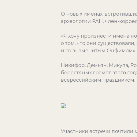
О новых именах, встретивших
археологии РАН, член-коррес
«Я хочу произнести имена но
о том, что они существовали,
и со знаменитым Онфимом».
Никифор, Демьян, Микула, Род
берестяных грамот этого год
всероссийским праздником.
Участники встречи почтили 