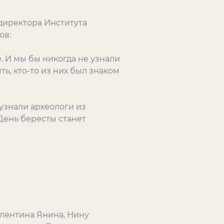
 директора Института
ов:
. И мы бы никогда не узнали
ть, кто-то из них был знаком
 узнали археологи из
 День бересты станет
лентина Янина, Нину